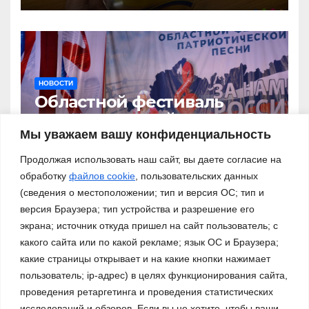
НОВОСТИ
Областной фестиваль
патриотической песни «За
нами – Россия!»
Мы уважаем вашу конфиденциальность
03.11.2023
Продолжая использовать наш сайт, вы даете согласие на
обработку
файлов cookie
, пользовательских данных
(сведения о местоположении; тип и версия ОС; тип и
версия Браузера; тип устройства и разрешение его
экрана; источник откуда пришел на сайт пользователь; с
какого сайта или по какой рекламе; язык ОС и Браузера;
какие страницы открывает и на какие кнопки нажимает
пользователь; ip-адрес) в целях функционирования сайта,
проведения ретаргетинга и проведения статистических
исследований и обзоров. Если вы не хотите, чтобы ваши