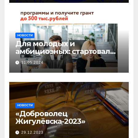
НОВОСТИ
Для молодых и
амбициозных: стартовал
прием заявок на участие в
31.05.2024
бизнес-акселераторе «Ты
предприниматель»
НОВОСТИ
«Доброволец
Жигулёвска-2023»
29.12.2023