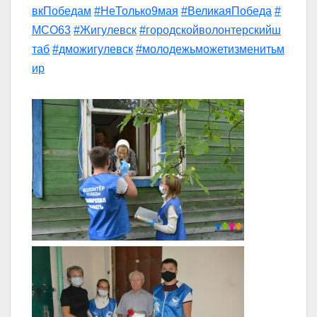
вкПобедам
#НеТолько9мая
#ВеликаяПобеда
#
МСО63
#Жигулевск
#городскойволонтерскийш
таб
#дможигулевск
#молодежьможетизменитьм
ир