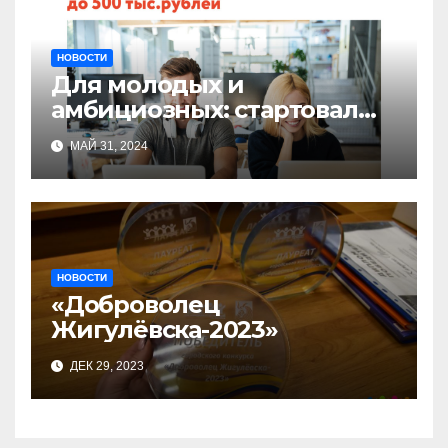
НОВОСТИ
Для молодых и
амбициозных: стартовал
прием заявок на участие в
МАЙ 31, 2024
бизнес-акселераторе «Ты
предприниматель»
НОВОСТИ
«Доброволец
Жигулёвска-2023»
ДЕК 29, 2023