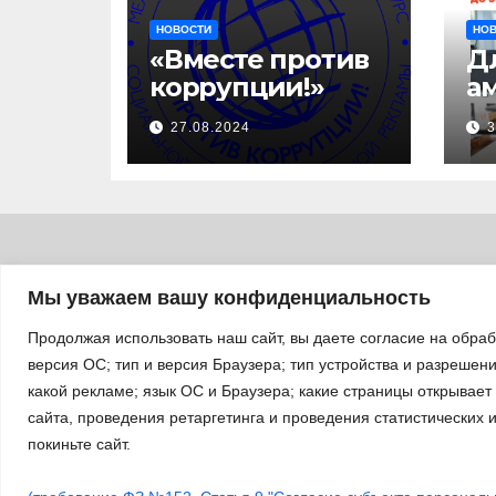
НОВОСТИ
НО
«Вместе против
Д
коррупции!»
а
с
27.08.2024
3
за
уч
б
а
«
п
Мы уважаем вашу конфиденциальность
л
Продолжая использовать наш сайт, вы даете согласие на обра
версия ОС; тип и версия Браузера; тип устройства и разрешение
какой рекламе; язык ОС и Браузера; какие страницы открывает
сайта, проведения ретаргетинга и проведения статистических 
покиньте сайт.
Сайт работает на WordPress
|
Тема: Newsup, автор
Them