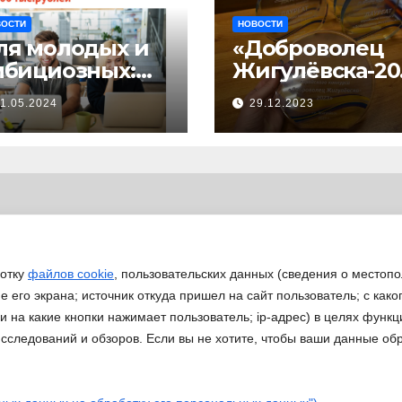
ВОСТИ
НОВОСТИ
ля молодых и
«Доброволец
мбициозных:
Жигулёвска-20
тартовал прием
»
1.05.2024
29.12.2023
явок на
астие в
изнес-
кселераторе
Ты
редпринимате
ь»
ботку
файлов cookie
, пользовательских данных (сведения о местопо
 его экрана; источник откуда пришел на сайт пользователь; с како
 и на какие кнопки нажимает пользователь; ip-адрес) в целях функ
исследований и обзоров. Если вы не хотите, чтобы ваши данные об
Работа ДМ
eansar