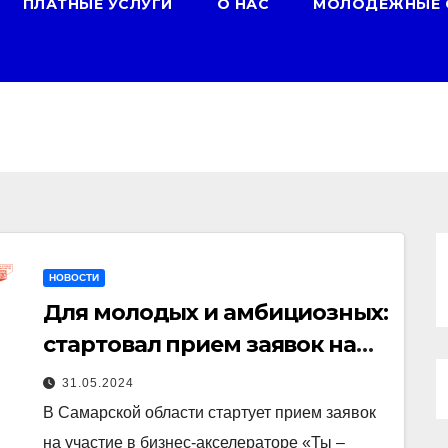
ПЛАТНЫЕ УСЛУГИ
О НАС
МОЛОДЕЖНЫЕ 
НОВОСТИ
Для молодых и амбициозных:
стартовал прием заявок на
участие в бизнес-
31.05.2024
акселераторе «Ты
В Самарской области стартует прием заявок
предприниматель»
на участие в бизнес-акселераторе «Ты –