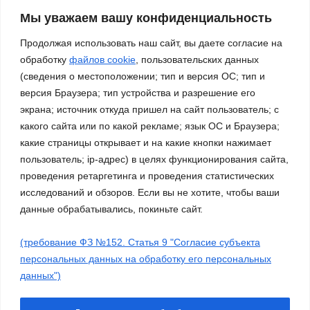
патриотической песни «За
нами – Россия!»
Мы уважаем вашу конфиденциальность
03.11.2023
Продолжая использовать наш сайт, вы даете согласие на
обработку
файлов cookie
, пользовательских данных
(сведения о местоположении; тип и версия ОС; тип и
версия Браузера; тип устройства и разрешение его
экрана; источник откуда пришел на сайт пользователь; с
какого сайта или по какой рекламе; язык ОС и Браузера;
какие страницы открывает и на какие кнопки нажимает
пользователь; ip-адрес) в целях функционирования сайта,
проведения ретаргетинга и проведения статистических
исследований и обзоров. Если вы не хотите, чтобы ваши
данные обрабатывались, покиньте сайт.
(требование ФЗ №152. Статья 9 "Согласие субъекта
Сайт работает на WordPress
|
Тема: Newsup, автор
Themeansar
персональных данных на обработку его персональных
данных")
Работа ДМО
Галерея
Платные услуги
О нас
Молодежные объединения
Нормативные документы