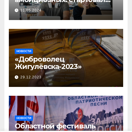
прием заявок на участие в
31.05.2024
бизнес-акселераторе «Ты
предприниматель»
НОВОСТИ
«Доброволец
Жигулёвска-2023»
29.12.2023
НОВОСТИ
Областной фестиваль