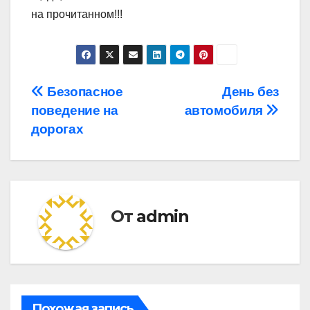
на прочитанном!!!
Навигация
Безопасное
День без
поведение на
автомобиля
по
дорогах
записям
От
admin
Похожая запись