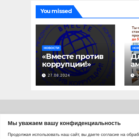
п
ль
You missed
НОВОСТИ
НО
«Вместе против
Д
коррупции!»
а
с
27.08.2024
3
за
уч
б
а
«
п
Мы уважаем вашу конфиденциальность
л
Продолжая использовать наш сайт, вы даете согласие на обра