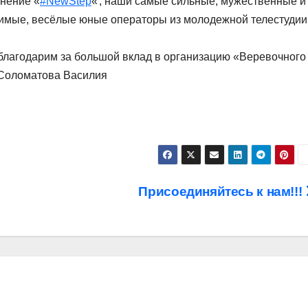
нение «
#NewStep
«
, наши самые сильные, мужественные и
римые, весёлые юные операторы из молодежной телестудии
благодарим за большой вклад в организацию «Веревочного
 Соломатова Василия
Присоединяйтесь к нам!!!