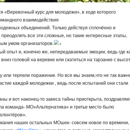
ся «Веревочный курс для молодежи», в ходе которого
командного взаимодействия
одежных объединений. Только действуя сплочённо и
 преодолеть все эти сложные, но такие интересные этапы,
ным умом организаторов.
ый опыт и, конечно же, непередаваемые эмоции, ведь где к
 вниз головой на веревке или скатиться на тарзанке с высо
 или терпели поражение. Но все мы знаем,что не так важн
астие каждой молодежки , ведь после испытаний они стали
ны и вот наконец-то завеса тайны приоткрыта, поздравля
ла команда- МО»Альтернатива» и третье место было
олонтёров».
нимания наших остальных МОшек- совсем новое по времени,