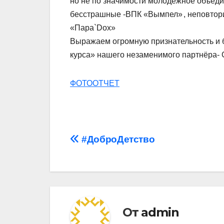
но не по значимости молодежное объеди
бесстрашные -ВПК «Вымпел»
, неповто
«Пара`Dox»
Выражаем огромную признательность и 
курса» нашего незаменимого партнёра-
ФОТООТЧЕТ
Навигация
#ДоброДетство
по
записям
От
admin