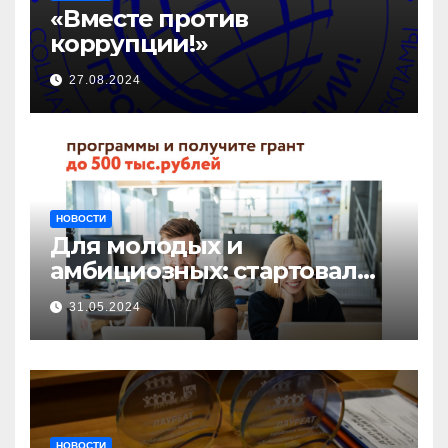
«Вместе против
коррупции!»
27.08.2024
НОВОСТИ
Для молодых и
амбициозных: стартовал
прием заявок на участие в
31.05.2024
бизнес-акселераторе «Ты
предприниматель»
НОВОСТИ