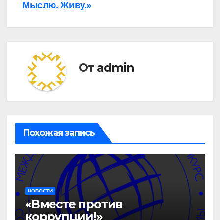
по
Мыслю. Живу.»
записям
От
admin
Похожая запись
НОВОСТИ
«Вместе против
коррупции!»