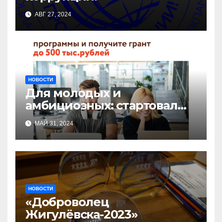
АВГ 27, 2024
НОВОСТИ
Для молодых и
амбициозных: стартовал
прием заявок на участие в
МАЙ 31, 2024
бизнес-акселераторе «Ты
предприниматель»
НОВОСТИ
«Доброволец
Жигулёвска-2023»