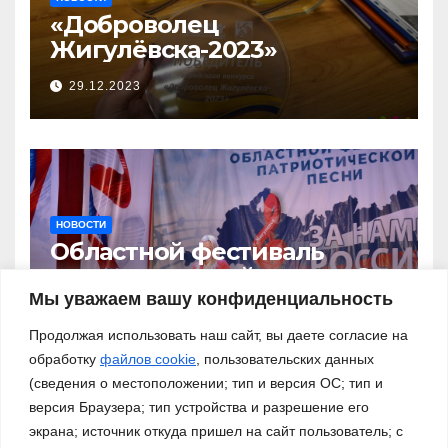
«Доброволец
Жигулёвска-2023»
29.12.2023
НОВОСТИ
Областной фестиваль
патриотической песни «За
нами – Россия!»
Мы уважаем вашу конфиденциальность
03.11.2023
Продолжая использовать наш сайт, вы даете согласие на
обработку
файлов cookie
, пользовательских данных
(сведения о местоположении; тип и версия ОС; тип и
версия Браузера; тип устройства и разрешение его
экрана; источник откуда пришел на сайт пользователь; с