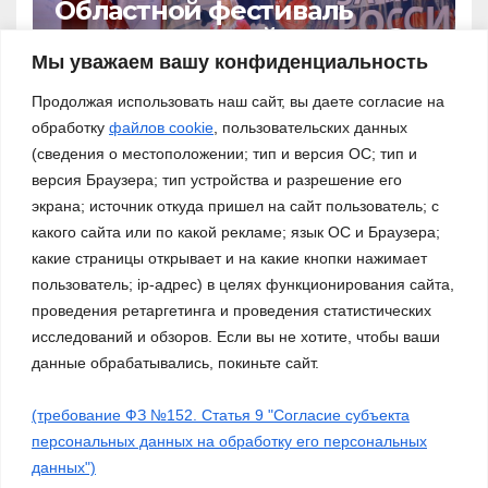
Областной фестиваль
патриотической песни «За
нами – Россия!»
Мы уважаем вашу конфиденциальность
03.11.2023
Продолжая использовать наш сайт, вы даете согласие на
обработку
файлов cookie
, пользовательских данных
(сведения о местоположении; тип и версия ОС; тип и
версия Браузера; тип устройства и разрешение его
экрана; источник откуда пришел на сайт пользователь; с
какого сайта или по какой рекламе; язык ОС и Браузера;
какие страницы открывает и на какие кнопки нажимает
пользователь; ip-адрес) в целях функционирования сайта,
проведения ретаргетинга и проведения статистических
исследований и обзоров. Если вы не хотите, чтобы ваши
данные обрабатывались, покиньте сайт.
(требование ФЗ №152. Статья 9 "Согласие субъекта
Сайт работает на WordPress
|
Тема: Newsup, автор
Themeansar
персональных данных на обработку его персональных
данных")
Работа ДМО
Галерея
Платные услуги
О нас