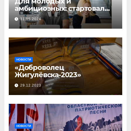
Для молодых и
амбициозных: стартовал
прием заявок на участие в
31.05.2024
бизнес-акселераторе «Ты
предприниматель»
НОВОСТИ
«Доброволец
Жигулёвска-2023»
29.12.2023
НОВОСТИ