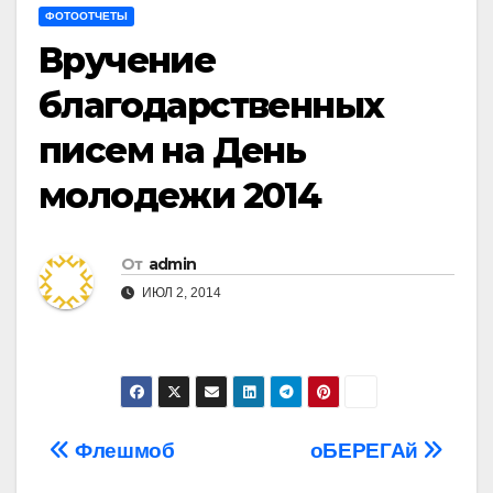
ФОТООТЧЕТЫ
Вручение
благодарственных
писем на День
молодежи 2014
От
admin
ИЮЛ 2, 2014
Навигация
Флешмоб
оБЕРЕГАй