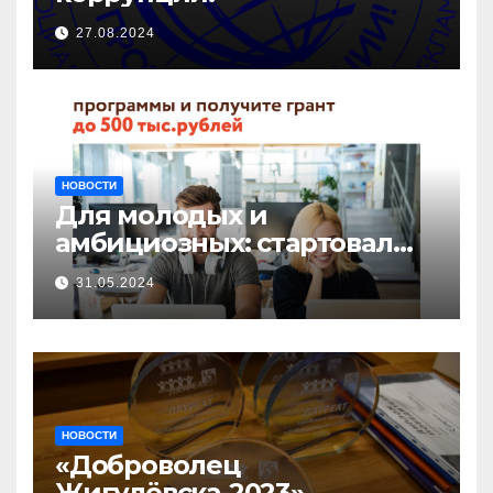
27.08.2024
НОВОСТИ
Для молодых и
амбициозных: стартовал
прием заявок на участие в
31.05.2024
бизнес-акселераторе «Ты
предприниматель»
НОВОСТИ
«Доброволец
Жигулёвска-2023»