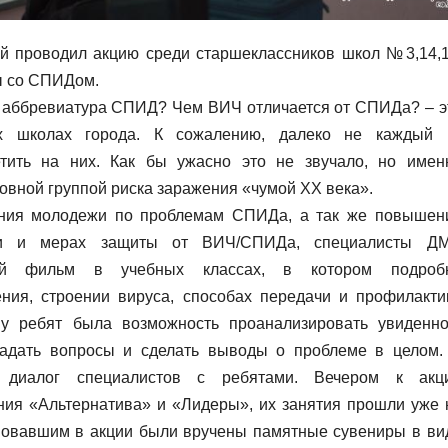
й проводил акцию среди старшеклассников школ №3,14,1
ы со СПИДом.
 аббревиатура СПИД? Чем ВИЧ отличается от СПИДа? – э
их школах города. К сожалению, далеко не каждый 
етить на них. Как бы ужасно это не звучало, но имен
овной группой риска заражения «чумой XX века».
ания молодежи по проблемам СПИДа, а так же повышен
чи и мерах защиты от ВИЧ/СПИДа, специалисты Д
ный фильм в учебных классах, в котором подроб
ения, строении вируса, способах передачи и профилакти
у ребят была возможность проанализировать увиденно
 задать вопросы и сделать выводы о проблеме в целом.
я диалог специалистов с ребятами. Вечером к акц
ия «Альтернатива» и «Лидеры», их занятия прошли уже 
вовавшим в акции были вручены памятные сувениры в ви