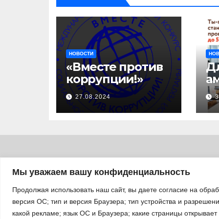
НОВОСТИ
НО
«Вместе против
Д
коррупции!»
а
с
27.08.2024
3
за
уч
б
а
«
п
Мы уважаем вашу конфиденциальность
л
Продолжая использовать наш сайт, вы даете согласие на обра
версия ОС; тип и версия Браузера; тип устройства и разрешение
какой рекламе; язык ОС и Браузера; какие страницы открывает