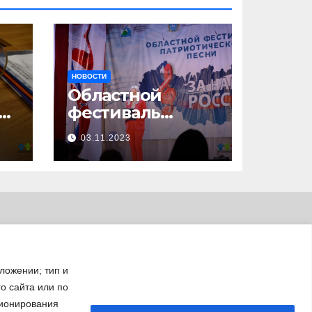
НОВОСТИ
Областной
23
фестиваль
патриотической
03.11.2023
песни «За нами –
Россия!»
ложении; тип и
го сайта или по
ционирования