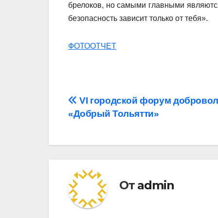
брелоков, но самыми главными являютс
безопасность зависит только от тебя».
ФОТООТЧЕТ
Навигация
VI городской форум доброво
«Добрый Тольятти»
по
записям
От
admin