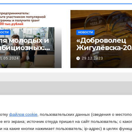
ВОСТИ
НОВОСТИ
ля молодых и
«Доброволец
мбициозных:
Жигулёвска-20
тартовал прием
»
1.05.2024
29.12.2023
явок на
астие в
изнес-
кселераторе
Ты
редпринимате
ь»
ботку
файлов cookie
, пользовательских данных (сведения о местопо
 его экрана; источник откуда пришел на сайт пользователь; с како
 и на какие кнопки нажимает пользователь; ip-адрес) в целях функ