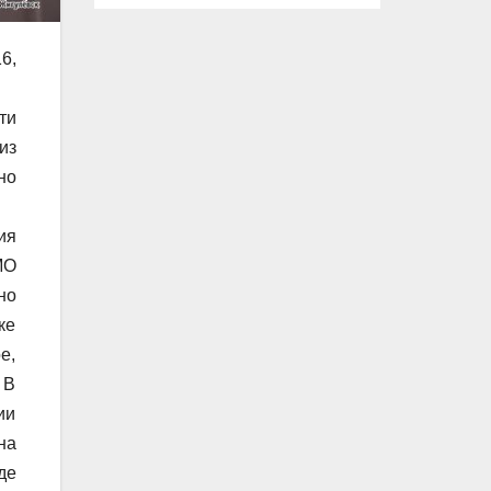
6,
ти
из
но
ия
МО
но
ке
е,
 В
ии
на
де