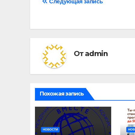
Навигация
Следующая запись
по
записям
От
admin
Похожая запись
НОВОСТИ
НОВ