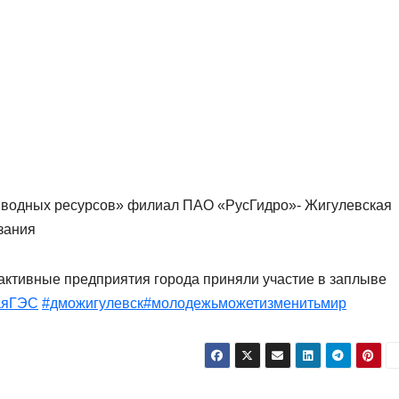
 водных ресурсов» филиал ПАО «РусГидро»- Жигулевская
зания
активные предприятия города приняли участие в заплыве
аяГЭС
#дможигулевск
#молодежьможетизменитьмир