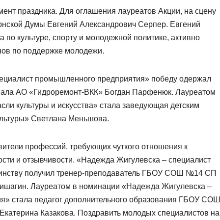
нт праздника. Для оглашения лауреатов Акции, на сцену
рнской Думы Евгений Александрович Серпер. Евгений
 по культуре, спорту и молодежной политике, активно
онов по поддержке молодежи.
пециалист промышленного предприятия» победу одержал
иала АО «Гидроремонт-ВКК» Богдан Парфенюк. Лауреатом
сли культуры и искусства» стала заведующая детским
льтуры» Светлана Меньшова.
ители профессий, требующих чуткого отношения к
сти и отзывчивости. «Надежда Жигулевска – специалист
тоинству получил тренер-преподаватель ГБОУ СОШ №14 СП
ишагин. Лауреатом в номинации «Надежда Жигулевска –
ия» стала педагог дополнительного образования ГБОУ СО
катерина Казакова. Поздравить молодых специалистов на