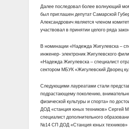
Далее последовал более волнующий моме
был приглашен депутат Самарской Губе
Александрович является членом комитета
участвовал в принятии целого ряда зак
В номинации «Надежда Жигулевска – с
инженер- электроник Жигулевского фил
«Надежда Жигулевска – специалист отра
сектором МБУК «Жигулевский Дворец ку
Следующими лауреатами стали представ
подрастающему поколению, внимательно
физической культуры и спорта» по дос
ДОД «станция юных техников» Сергей М
специалист дополнительного образован
№14 СП ДОД «Станция юных техников» Е