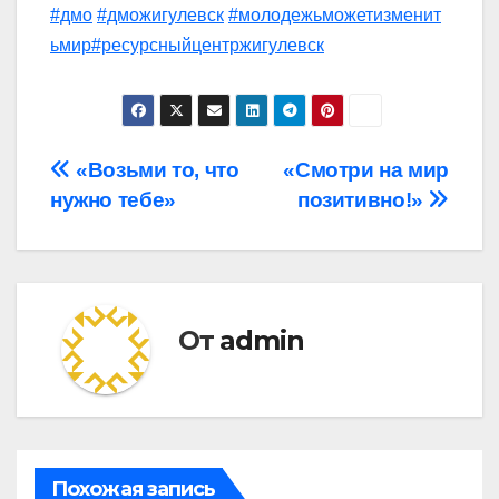
#дмо
#дможигулевск
#молодежьможетизменит
ьмир
#ресурсныйцентржигулевск
Навигация
«Возьми то, что
«Смотри на мир
нужно тебе»
позитивно!»
по
записям
От
admin
Похожая запись