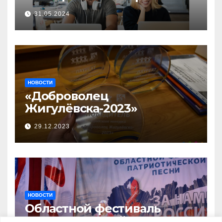
прием заявок на участие в
31.05.2024
бизнес-акселераторе «Ты
предприниматель»
НОВОСТИ
«Доброволец
Жигулёвска-2023»
29.12.2023
НОВОСТИ
Областной фестиваль
патриотической песни «За