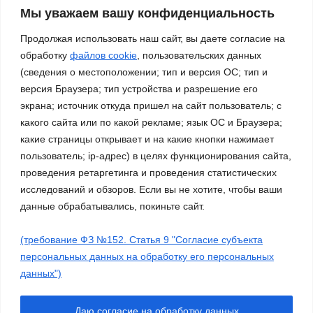
нами – Россия!»
Мы уважаем вашу конфиденциальность
03.11.2023
Продолжая использовать наш сайт, вы даете согласие на
обработку
файлов cookie
, пользовательских данных
(сведения о местоположении; тип и версия ОС; тип и
версия Браузера; тип устройства и разрешение его
экрана; источник откуда пришел на сайт пользователь; с
какого сайта или по какой рекламе; язык ОС и Браузера;
какие страницы открывает и на какие кнопки нажимает
пользователь; ip-адрес) в целях функционирования сайта,
проведения ретаргетинга и проведения статистических
исследований и обзоров. Если вы не хотите, чтобы ваши
данные обрабатывались, покиньте сайт.
(требование ФЗ №152. Статья 9 "Согласие субъекта
Сайт работает на WordPress
|
Тема: Newsup, автор
Themeansar
персональных данных на обработку его персональных
данных")
Работа ДМО
Галерея
Платные услуги
О нас
Молодежные объединения
Нормативные документы
Даю согласие на обработку данных