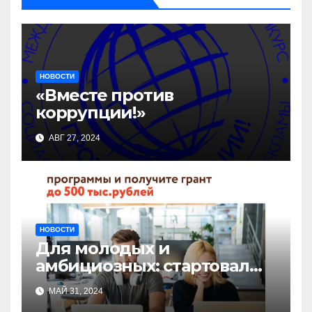
НОВОСТИ
«Вместе против
коррупции!»
АВГ 27, 2024
НОВОСТИ
Для молодых и
амбициозных: стартовал
прием заявок на участие в
МАЙ 31, 2024
бизнес-акселераторе «Ты