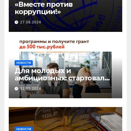
«Вместе против
коррупции!»
27.08.2024
НОВОСТИ
Для молодых и
амбициозных: стартовал
прием заявок на участие в
31.05.2024
бизнес-акселераторе «Ты
предприниматель»
НОВОСТИ