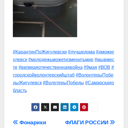
#КарантинПоЖигулевски
#лучшедома
#дможиг
улевск
#молодежьможетизменитьмир
#мывмес
те
#великаяотечественнаявойна
#9мая
#ВОВ
#
городскойволонтерскийштаб
#ВолонтерыПобе
дыЖигулевск
#ВолотерыПобеды
#Самарскаяо
бласть
Навигация
Фонарики
ФЛАГИ РОССИИ