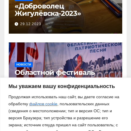
«Доброволец
Жигулёвска-2023»
29.12.2023
НОВОСТИ
Областной фестиваль
патриотической песни «За
нами – Россия!»
Мы уважаем вашу конфиденциальность
03.11.2023
Продолжая использовать наш сайт, вы даете согласие на
обработку
файлов cookie
, пользовательских данных
(сведения о местоположении; тип и версия ОС; тип и
версия Браузера; тип устройства и разрешение его
экрана; источник откуда пришел на сайт пользователь; с