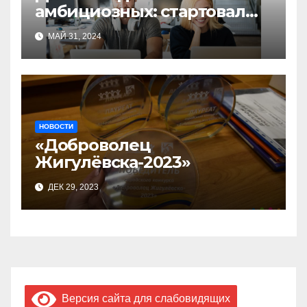
амбициозных: стартовал
прием заявок на участие в
МАЙ 31, 2024
бизнес-акселераторе «Ты
предприниматель»
НОВОСТИ
«Доброволец
Жигулёвска-2023»
ДЕК 29, 2023
Версия сайта для слабовидящих