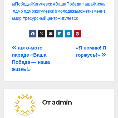
ыПобедыЖигулевск
#ВашаПобедаНашаЖизнь
#дмо
#дможигулевск
#молодежьможетизменит
ьмир
#ресурсныйцентржигулевск
Навигация
авто-мото
«Я помню! Я
параде «Ваша
горжусь!»
по
Победа — наша
записям
жизнь!»
От
admin