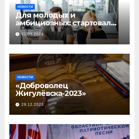
НОВОСТИ
Для молодых и
амбициозных: стартовал
прием заявок на участие в
31.05.2024
бизнес-акселераторе «Ты
предприниматель»
НОВОСТИ
«Доброволец
Жигулёвска-2023»
29.12.2023