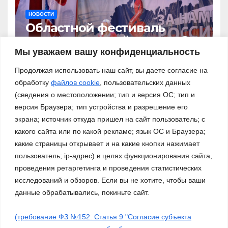
НОВОСТИ
Областной фестиваль
патриотической песни «За
нами – Россия!»
Мы уважаем вашу конфиденциальность
03.11.2023
Продолжая использовать наш сайт, вы даете согласие на
обработку
файлов cookie
, пользовательских данных
(сведения о местоположении; тип и версия ОС; тип и
версия Браузера; тип устройства и разрешение его
экрана; источник откуда пришел на сайт пользователь; с
какого сайта или по какой рекламе; язык ОС и Браузера;
какие страницы открывает и на какие кнопки нажимает
пользователь; ip-адрес) в целях функционирования сайта,
проведения ретаргетинга и проведения статистических
исследований и обзоров. Если вы не хотите, чтобы ваши
данные обрабатывались, покиньте сайт.
(требование ФЗ №152. Статья 9 "Согласие субъекта
Сайт работает на WordPress
|
Тема: Newsup, автор
Themeansar