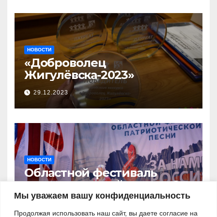
предприниматель»
НОВОСТИ
«Доброволец
Жигулёвска-2023»
29.12.2023
НОВОСТИ
Областной фестиваль
патриотической песни «За
нами – Россия!»
Мы уважаем вашу конфиденциальность
03.11.2023
Продолжая использовать наш сайт, вы даете согласие на