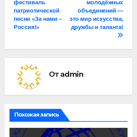
фестиваль
молодёжных
по
патриотической
объединений —
записям
песни «За нами –
это мир искусства,
Россия!»
дружбы и таланта!
От
admin
Похожая запись