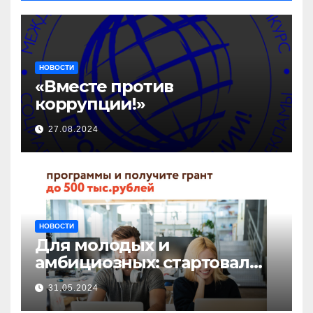
НОВОСТИ
«Вместе против
коррупции!»
27.08.2024
НОВОСТИ
Для молодых и
амбициозных: стартовал
прием заявок на участие в
31.05.2024
бизнес-акселераторе «Ты