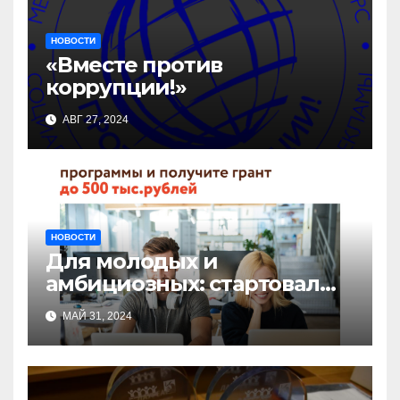
НОВОСТИ
«Вместе против
коррупции!»
АВГ 27, 2024
НОВОСТИ
Для молодых и
амбициозных: стартовал
прием заявок на участие в
МАЙ 31, 2024
бизнес-акселераторе «Ты
предприниматель»