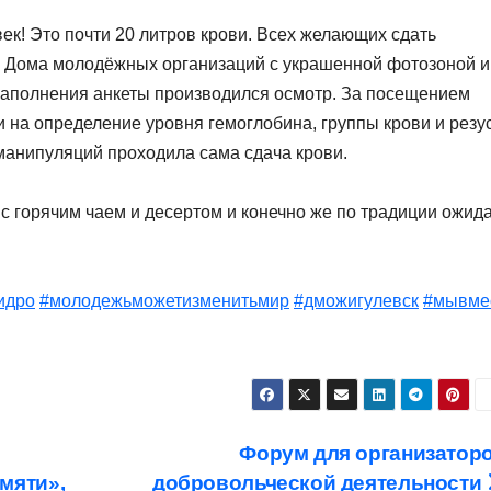
век! Это почти 20 литров крови. Всех желающих сдать
ы Дома молодёжных организаций с украшенной фотозоной и
 заполнения анкеты производился осмотр. За посещением
 на определение уровня гемоглобина, группы крови и резус
 манипуляций проходила сама сдача крови.
л с горячим чаем и десертом и конечно же по традиции ожид
идро
#молодежьможетизменитьмир
#дможигулевск
#мывме
Форум для организатор
мяти»,
добровольческой деятельности