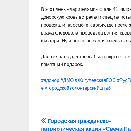
В этот день «дарителями» стали 41 чело
донорскую кровь встречали специалист
провожали на осмотр к врачу, где после
врача следовала процедура взятия крови
фактора. Ну а после всех обязательных
Для тех, кто сдал кровь, был накрыт сто
памятный подарок.
#ядонор
#ДМО
#ЖигулевскаяГЭС
#РусГ
е
#городскойволонтерскийштаб
Навигация
Городская гражданско-
патриотическая акция «Свеча Па