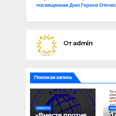
по
посвященная Дню Героев Отечес
записям
От
admin
Похожая запись
НОВОСТИ
НОВ
«Вместе против
Д