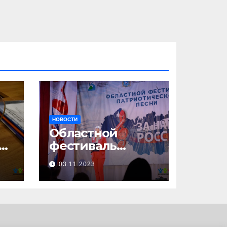
НОВОСТИ
Областной
23
фестиваль
патриотической
03.11.2023
песни «За нами –
Россия!»