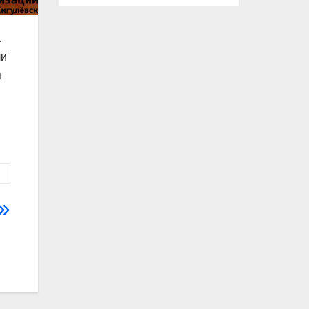
а
ли
я