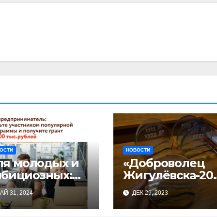
ОСТИ
НОВОСТИ
ля молодых и
«Доброволец
мбициозных:
Жигулёвска-20
артовал прием
3»
АЙ 31, 2024
ДЕК 29, 2023
явок на
астие в