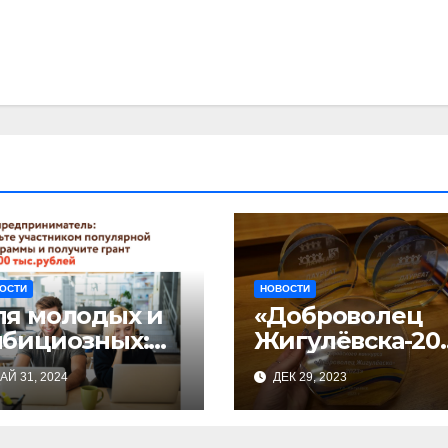
ОСТИ
НОВОСТИ
ля молодых и
«Доброволец
мбициозных:
Жигулёвска-20
артовал прием
3»
АЙ 31, 2024
ДЕК 29, 2023
явок на
астие в
знес-