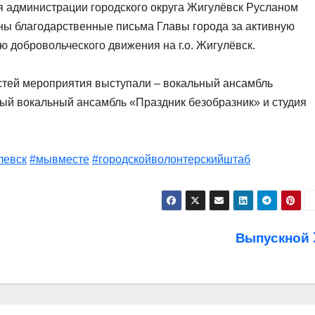
я администрации городского округа Жигулёвск Русланом
 благодарственные письма Главы города за активную
 добровольческого движения на г.о. Жигулёвск.
остей мероприятия выступали – вокальный ансамбль
ый вокальный ансамбль «Праздник безобразник» и студия
левск
#мывместе
#городскойволонтерскийштаб
Выпускной