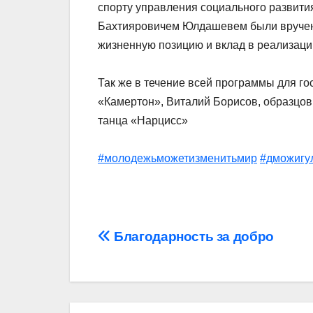
спорту управления социального развити
Бахтияровичем Юлдашевем были вручены
жизненную позицию и вклад в реализацию
Так же в течение всей программы для г
«Камертон», Виталий Борисов, образцов
танца «Нарцисс»
#молодежьможетизменитьмир
#дможигу
Навигация
Благодарность за добро
по
записям