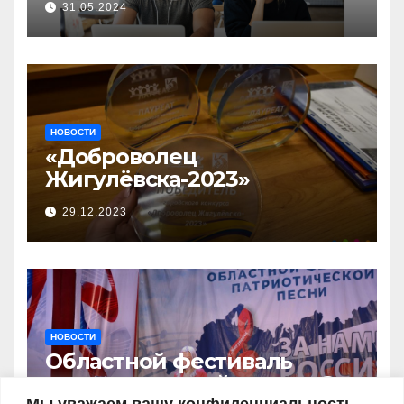
31.05.2024
бизнес-акселераторе «Ты
предприниматель»
НОВОСТИ
«Доброволец
Жигулёвска-2023»
29.12.2023
НОВОСТИ
Областной фестиваль
патриотической песни «За
Мы уважаем вашу конфиденциальность