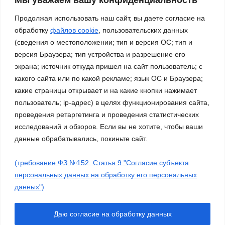
нами – Россия!»
03.11.2023
Продолжая использовать наш сайт, вы даете согласие на
обработку
файлов cookie
, пользовательских данных
(сведения о местоположении; тип и версия ОС; тип и
версия Браузера; тип устройства и разрешение его
экрана; источник откуда пришел на сайт пользователь; с
какого сайта или по какой рекламе; язык ОС и Браузера;
какие страницы открывает и на какие кнопки нажимает
пользователь; ip-адрес) в целях функционирования сайта,
проведения ретаргетинга и проведения статистических
исследований и обзоров. Если вы не хотите, чтобы ваши
данные обрабатывались, покиньте сайт.
(требование ФЗ №152. Статья 9 "Согласие субъекта
Сайт работает на WordPress
|
Тема: Newsup, автор
Themeansar
персональных данных на обработку его персональных
данных")
Работа ДМО
Галерея
Платные услуги
О нас
Молодежные объединения
Нормативные документы
Даю согласие на обработку данных