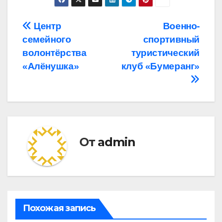
Навигация
Центр
Военно-
семейного
спортивный
по
волонтёрства
туристический
записям
«Алёнушка»
клуб «Бумеранг»
От
admin
Похожая запись