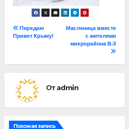
Навигация
Передаю
Масленица вместе
Привет Крыму!
с жителями
по
микрорайона В-3
записям
От
admin
Похожая запись