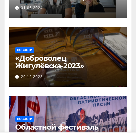
прием заявок на участие в
31.05.2024
бизнес-акселераторе «Ты
предприниматель»
НОВОСТИ
«Доброволец
Жигулёвска-2023»
29.12.2023
НОВОСТИ
Областной фестиваль
патриотической песни «За