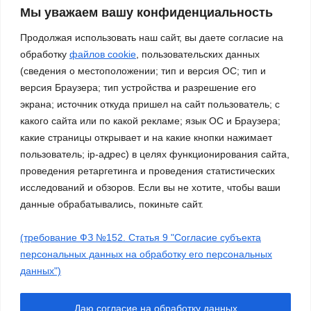
нами – Россия!»
Мы уважаем вашу конфиденциальность
03.11.2023
Продолжая использовать наш сайт, вы даете согласие на
обработку
файлов cookie
, пользовательских данных
(сведения о местоположении; тип и версия ОС; тип и
версия Браузера; тип устройства и разрешение его
экрана; источник откуда пришел на сайт пользователь; с
какого сайта или по какой рекламе; язык ОС и Браузера;
какие страницы открывает и на какие кнопки нажимает
пользователь; ip-адрес) в целях функционирования сайта,
проведения ретаргетинга и проведения статистических
исследований и обзоров. Если вы не хотите, чтобы ваши
данные обрабатывались, покиньте сайт.
(требование ФЗ №152. Статья 9 "Согласие субъекта
Сайт работает на WordPress
|
Тема: Newsup, автор
Themeansar
персональных данных на обработку его персональных
данных")
Работа ДМО
Галерея
Платные услуги
О нас
Молодежные объединения
Нормативные документы
Даю согласие на обработку данных