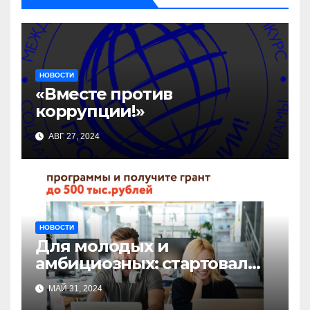
НОВОСТИ
«Вместе против
коррупции!»
АВГ 27, 2024
НОВОСТИ
Для молодых и
амбициозных: стартовал
прием заявок на участие в
МАЙ 31, 2024
бизнес-акселераторе «Ты