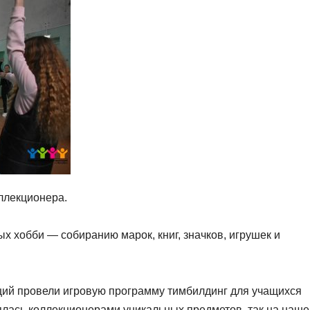
ллекционера.
 хобби — собиранию марок, книг, значков, игрушек и
ий провели игровую программу тимбилдинг для учащихся
лась коллекционерами уникальных предметов, так на наше