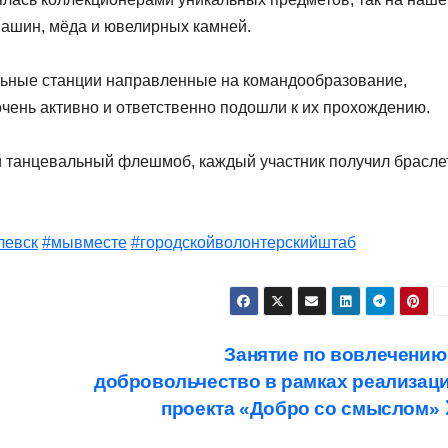
машин, мёда и ювелирных камней.
льные станции направленные на командообразование,
очень активно и ответственно подошли к их прохождению.
ый танцевальный флешмоб, каждый участник получил брасле
левск
#мывместе
#городскойволонтерскийштаб
Занятие по вовлечению
добровольчество в рамках реализац
проекта «Добро со смыслом»