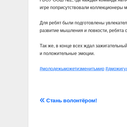
игре поприсутствовали коллекционеры 
Для ребят были подготовлены увлекате
развитие мышления и ловкости, ребята 
Так же, в конце всех ждал зажигательн
и положительные эмоции.
#молодежьможетизменитьмир
#дможигу
Навигация
Стань волонтёром!
по
записям