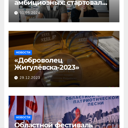
амбициозных: стартовал
прием заявок на участие в
31.05.2024
бизнес-акселераторе «Ты
предприниматель»
НОВОСТИ
«Доброволец
Жигулёвска-2023»
29.12.2023
НОВОСТИ
Областной фестиваль