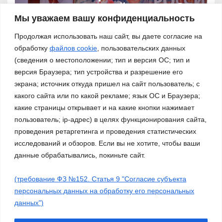
патриотической песни «За
нами – Россия!»
Мы уважаем вашу конфиденциальность
03.11.2023
Продолжая использовать наш сайт, вы даете согласие на
обработку
файлов cookie
, пользовательских данных
(сведения о местоположении; тип и версия ОС; тип и
версия Браузера; тип устройства и разрешение его
экрана; источник откуда пришел на сайт пользователь; с
какого сайта или по какой рекламе; язык ОС и Браузера;
какие страницы открывает и на какие кнопки нажимает
пользователь; ip-адрес) в целях функционирования сайта,
проведения ретаргетинга и проведения статистических
исследований и обзоров. Если вы не хотите, чтобы ваши
данные обрабатывались, покиньте сайт.
(требование ФЗ №152. Статья 9 "Согласие субъекта
Сайт работает на WordPress
|
Тема: Newsup, автор
Themeansar
персональных данных на обработку его персональных
данных")
Работа ДМО
Галерея
Платные услуги
О нас