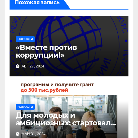
Похожая запись
НОВОСТИ
«Вместе против
коррупции!»
АВГ 27, 2024
НОВОСТИ
Для молодых и
амбициозных: стартовал
прием заявок на участие в
МАЙ 31, 2024