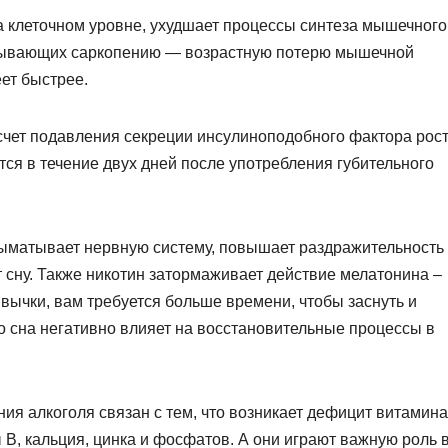
а клеточном уровне, ухудшает процессы синтеза мышечного
ызывающих саркопению — возрастную потерю мышечной
ет быстрее.
счет подавления секреции инсулиноподобного фактора рос
тся в течение двух дней после употребления губительного
выматывает нервную систему, повышает раздражительность
 сну. Также никотин затормаживает действие мелатонина –
вычки, вам требуется больше времени, чтобы заснуть и
о сна негативно влияет на восстановительные процессы в
ия алкоголя связан с тем, что возникает дефицит витамин
 В, кальция, цинка и фосфатов. А они играют важную роль 