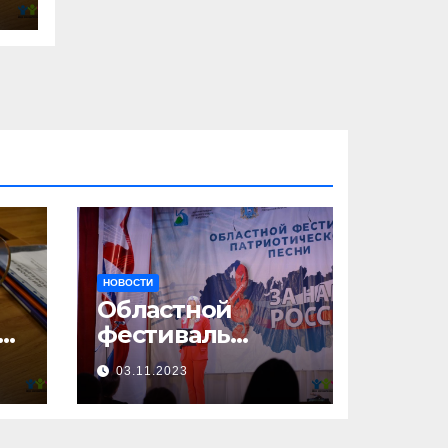
НОВОСТИ
Областной
23
фестиваль
патриотической
03.11.2023
песни «За нами –
Россия!»