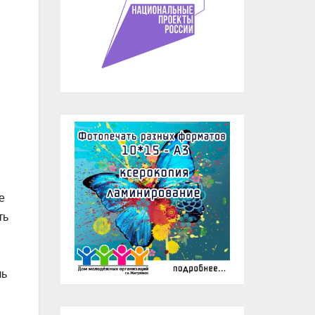
е
ть
ль