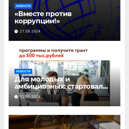
НОВОСТИ
«Вместе против
коррупции!»
27.08.2024
НОВОСТИ
Для молодых и
амбициозных: стартовал
прием заявок на участие в
31.05.2024
бизнес-акселераторе «Ты
предприниматель»