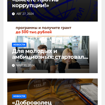
коррупции!»
АВГ 27, 2024
НОВОСТИ
Для молодых и
амбициозных: стартовал
прием заявок на участие в
МАЙ 31, 2024
бизнес-акселераторе «Ты
предприниматель»
НОВОСТИ
«Доброволец