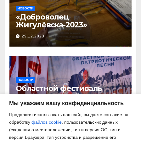
НОВОСТИ
«Доброволец
Жигулёвска-2023»
29.12.2023
НОВОСТИ
Областной фестиваль
патриотической песни «За
нами – Россия!»
Мы уважаем вашу конфиденциальность
03.11.2023
Продолжая использовать наш сайт, вы даете согласие на
обработку
файлов cookie
, пользовательских данных
(сведения о местоположении; тип и версия ОС; тип и
версия Браузера; тип устройства и разрешение его