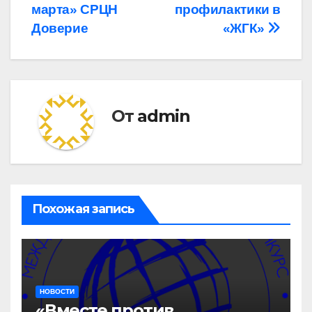
марта» СРЦН
профилактики в
по
Доверие
«ЖГК»
записям
От
admin
Похожая запись
НОВОСТИ
«Вместе против