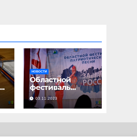
НОВОСТИ
Областной
23
фестиваль
патриотической
03.11.2023
песни «За нами –
Россия!»