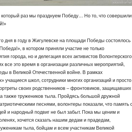
в который раз мы празднуем Победу… Но то, что совершили
й!»
ого дня в году в Жигулевске на площади Победы состоялось
обеда!», в котором приняли участие не только
тия города, но и делегация всех активистов Волонтерского
х все это время в организации различных мероприятий,
ды в Великой Отечественной войне. В рамках
» учащиеся школ, сотрудники многих организаций и просто
портреты своих родственников – фронтовиков, защищавших
 а также тружеников тыла. Пройдясь большой дружной
атриотическими песнями, волонтеры показали, что память 
дей и народный подвиг не был забыт. Пока мы ценим и
оленях, хочется сказать нашим дедам и прадедам,
руженикам тыла, бойцам и всем участникам Великой