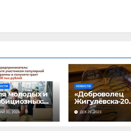
ОСТИ
НОВОСТИ
ля молодых и
«Доброволец
мбициозных:
Жигулёвска-20
артовал прием
3»
АЙ 31, 2024
ДЕК 29, 2023
явок на
астие в
знес-