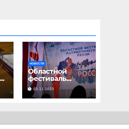
НОВОСТИ
Областной
23
фестиваль
патриотической
03.11.2023
песни «За нами –
Россия!»