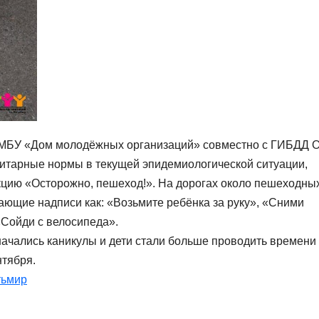
ки МБУ «Дом молодёжных организаций» совместно с ГИБДД 
анитарные нормы в текущей эпидемиологической ситуации,
кцию «Осторожно, пешеход!». На дорогах около пешеходны
ающие надписи как: «Возьмите ребёнка за руку», «Сними
«Сойди с велосипеда».
 начались каникулы и дети стали больше проводить времени
нтября.
тьмир