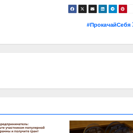
#ПрокачайСебя