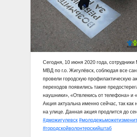
Сегодня, 10 июня 2020 года, сотрудни
МВД по г.о. Жигулёвск, соблюдая все с
провели городскую профилактическую а
переходов появились такие предостерег
наушники», «Отвлекись от телефона» и 
Акция актуальна именно сейчас, так как
на улице. Данная акция продлится до се
#дможигулевск
#молодежьможетизмени
#городскойволонтерскийштаб