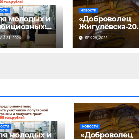
ОСТИ
НОВОСТИ
ля молодых и
«Доброволец
мбициозных:
Жигулёвска-20
артовал прием
3»
АЙ 31, 2024
ДЕК 29, 2023
явок на
астие в
знес-
селераторе
Ты
редпринимате
»
ВОСТИ
НОВОСТИ
ля молодых и
«Доброволец