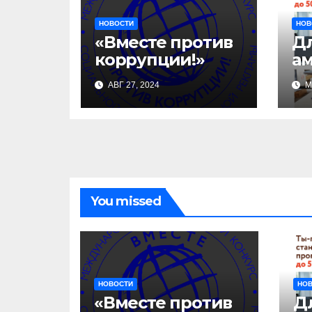
НОВОСТИ
НОВ
«Вместе против
Д
коррупции!»
а
ст
АВГ 27, 2024
М
за
уч
би
ак
«
п
ль
You missed
НОВОСТИ
НО
«Вместе против
Д