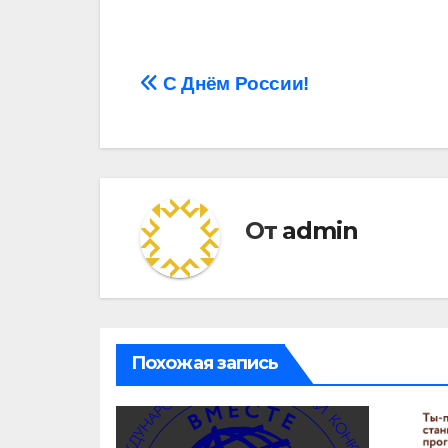
Навигация
С Днём России!
по
записям
От
admin
Похожая запись