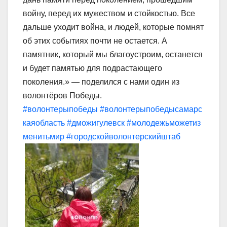
войну, перед их мужеством и стойкостью. Все
дальше уходит война, и людей, которые помнят
об этих событиях почти не остается. А
памятник, который мы благоустроим, останется
и будет памятью для подрастающего
поколения.» — поделился с нами один из
волонтёров Победы.
#волонтерыпобеды
#волонтерыпобедысамарс
каяобласть
#дможигулевск
#молодежьможетиз
менитьмир
#городскойволонтерскийштаб