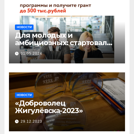
НОВОСТИ
Для молодых и
амбициозных: стартовал
прием заявок на участие в
31.05.2024
бизнес-акселераторе «Ты
предприниматель»
НОВОСТИ
«Доброволец
Жигулёвска-2023»
29.12.2023