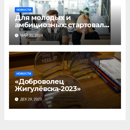
НОВОСТИ
Для молодых и
амбициозных: стартовал
прием заявок на участие в
МАЙ 31, 2024
бизнес-акселераторе «Ты
предприниматель»
НОВОСТИ
«Доброволец
Жигулёвска-2023»
ДЕК 29, 2023