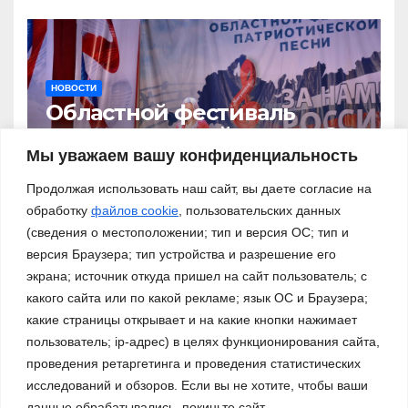
НОВОСТИ
Областной фестиваль
патриотической песни «За
нами – Россия!»
Мы уважаем вашу конфиденциальность
03.11.2023
Продолжая использовать наш сайт, вы даете согласие на
обработку
файлов cookie
, пользовательских данных
(сведения о местоположении; тип и версия ОС; тип и
версия Браузера; тип устройства и разрешение его
экрана; источник откуда пришел на сайт пользователь; с
какого сайта или по какой рекламе; язык ОС и Браузера;
какие страницы открывает и на какие кнопки нажимает
пользователь; ip-адрес) в целях функционирования сайта,
проведения ретаргетинга и проведения статистических
исследований и обзоров. Если вы не хотите, чтобы ваши
данные обрабатывались, покиньте сайт.