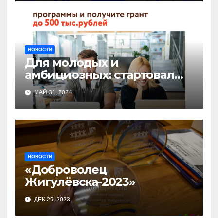
НОВОСТИ
Для молодых и
амбициозных: стартовал
прием заявок на участие в
МАЙ 31, 2024
бизнес-акселераторе «Ты
предприниматель»
НОВОСТИ
«Доброволец
Жигулёвска-2023»
ДЕК 29, 2023