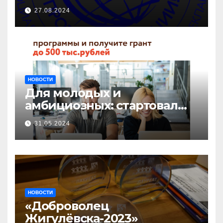
27.08.2024
НОВОСТИ
Для молодых и
амбициозных: стартовал
прием заявок на участие в
31.05.2024
бизнес-акселераторе «Ты
предприниматель»
НОВОСТИ
«Доброволец
Жигулёвска-2023»