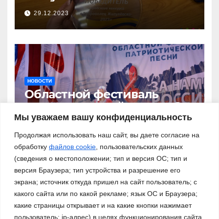
29.12.2023
НОВОСТИ
Областной фестиваль
патриотической песни «За
нами – Россия!»
Мы уважаем вашу конфиденциальность
03.11.2023
Продолжая использовать наш сайт, вы даете согласие на
обработку
файлов cookie
, пользовательских данных
(сведения о местоположении; тип и версия ОС; тип и
версия Браузера; тип устройства и разрешение его
экрана; источник откуда пришел на сайт пользователь; с
какого сайта или по какой рекламе; язык ОС и Браузера;
какие страницы открывает и на какие кнопки нажимает
пользователь; ip-адрес) в целях функционирования сайта,