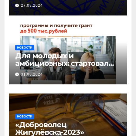
27.08.2024
НОВОСТИ
Для молодых и
амбициозных: стартовал
прием заявок на участие в
31.05.2024
бизнес-акселераторе «Ты
предприниматель»
НОВОСТИ
«Доброволец
Жигулёвска-2023»