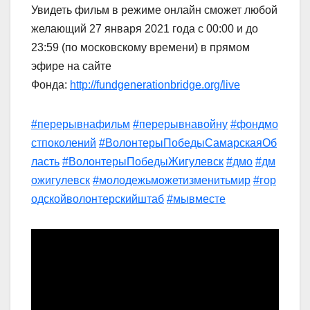
Увидеть фильм в режиме онлайн сможет любой
желающий 27 января 2021 года с 00:00 и до
23:59 (по московскому времени) в прямом
эфире на сайте
Фонда:
http://fundgenerationbridge.org/live
#перерывнафильм
#перерывнавойну
#фондмо
стпоколений
#ВолонтерыПобедыСамарскаяОб
ласть
#ВолонтерыПобедыЖигулевск
#дмо
#дм
ожигулевск
#молодежьможетизменитьмир
#гор
одскойволонтерскийштаб
#мывместе