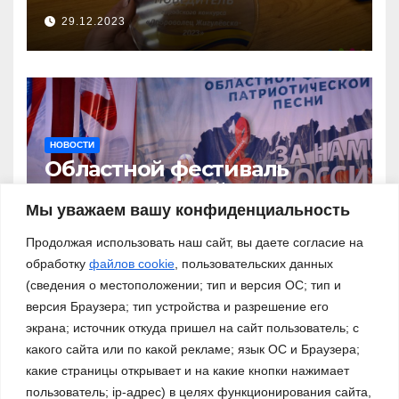
29.12.2023
НОВОСТИ
Областной фестиваль
патриотической песни «За
нами – Россия!»
Мы уважаем вашу конфиденциальность
03.11.2023
Продолжая использовать наш сайт, вы даете согласие на
обработку
файлов cookie
, пользовательских данных
(сведения о местоположении; тип и версия ОС; тип и
версия Браузера; тип устройства и разрешение его
экрана; источник откуда пришел на сайт пользователь; с
какого сайта или по какой рекламе; язык ОС и Браузера;
какие страницы открывает и на какие кнопки нажимает
пользователь; ip-адрес) в целях функционирования сайта,