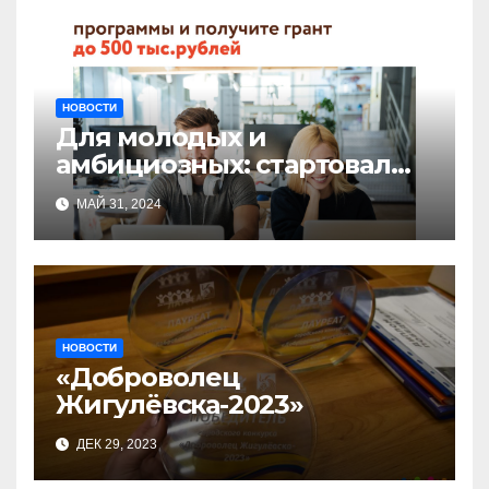
НОВОСТИ
Для молодых и
амбициозных: стартовал
прием заявок на участие в
МАЙ 31, 2024
бизнес-акселераторе «Ты
предприниматель»
НОВОСТИ
«Доброволец
Жигулёвска-2023»
ДЕК 29, 2023