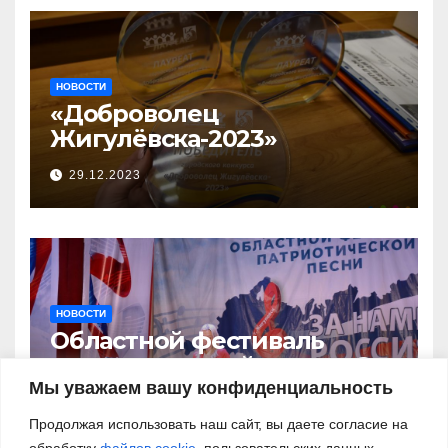
НОВОСТИ
«Доброволец
Жигулёвска-2023»
29.12.2023
НОВОСТИ
Областной фестиваль
патриотической песни «За
нами – Россия!»
Мы уважаем вашу конфиденциальность
03.11.2023
Продолжая использовать наш сайт, вы даете согласие на
обработку
файлов cookie
, пользовательских данных