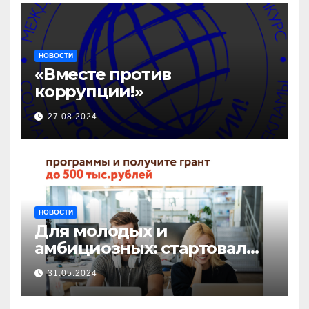
НОВОСТИ
«Вместе против
коррупции!»
27.08.2024
НОВОСТИ
Для молодых и
амбициозных: стартовал
прием заявок на участие в
31.05.2024
бизнес-акселераторе «Ты
предприниматель»