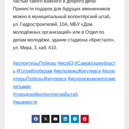
частью такого важного и доброго дела!
Принести подарок для будущих именинников
можно в муниципальный волонтёрский штаб,
ул. Гидростроителей, 10А, МБУ «Дом
молодёжных организаций» или в Отдел по
делам молодёжи, здание стадиона «Кристалл»,
ул. Мира, 3, каб. 410.
#волонтерыПобеды
#мсо63
#Самарскаяобласт
ь
#ГотовКпобедам
#молодежьЖигулевск
#воло
нтерыПобедыЖигулевск
#молодежьможетизме
нитьмир
#городскойволонтерскийштаб
#мывместе