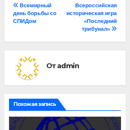
Навигация
Всемирный
Всероссийская
день борьбы со
историческая игра
по
СПИДом
«Последний
записям
трибунал»
От
admin
Похожая запись