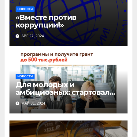
НОВОСТИ
«Вместе против
коррупции!»
АВГ 27, 2024
НОВОСТИ
Для молодых и
амбициозных: стартовал
прием заявок на участие в
МАЙ 31, 2024
бизнес-акселераторе «Ты
предприниматель»