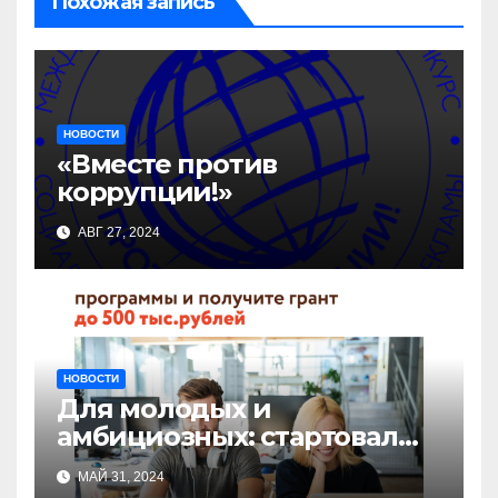
Похожая запись
НОВОСТИ
«Вместе против
коррупции!»
АВГ 27, 2024
НОВОСТИ
Для молодых и
амбициозных: стартовал
прием заявок на участие в
МАЙ 31, 2024
бизнес-акселераторе «Ты