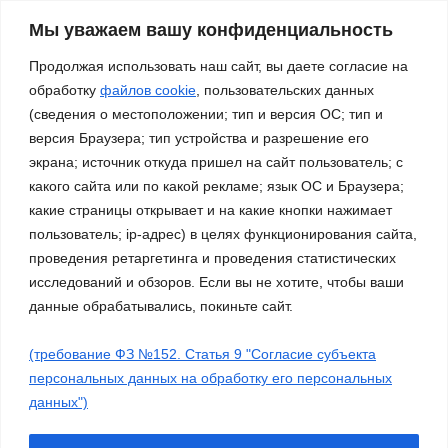
патриотической песни «За
нами – Россия!»
Мы уважаем вашу конфиденциальность
03.11.2023
Продолжая использовать наш сайт, вы даете согласие на
обработку
файлов cookie
, пользовательских данных
(сведения о местоположении; тип и версия ОС; тип и
версия Браузера; тип устройства и разрешение его
экрана; источник откуда пришел на сайт пользователь; с
какого сайта или по какой рекламе; язык ОС и Браузера;
какие страницы открывает и на какие кнопки нажимает
пользователь; ip-адрес) в целях функционирования сайта,
проведения ретаргетинга и проведения статистических
исследований и обзоров. Если вы не хотите, чтобы ваши
данные обрабатывались, покиньте сайт.
(требование ФЗ №152. Статья 9 "Согласие субъекта
Сайт работает на WordPress
|
Тема: Newsup, автор
Themeansar
персональных данных на обработку его персональных
данных")
Работа ДМО
Галерея
Платные услуги
О нас