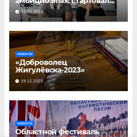
амбициозных: стартовал
прием заявок на участие в
31.05.2024
бизнес-акселераторе «Ты
предприниматель»
НОВОСТИ
«Доброволец
Жигулёвска-2023»
29.12.2023
НОВОСТИ
Областной фестиваль