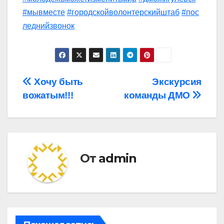
#мывместе
#городскойволонтерскийштаб
#пос
леднийзвонок
Навигация
Хочу быть
Экскурсия
вожатым!!!
команды ДМО
по
записям
От
admin