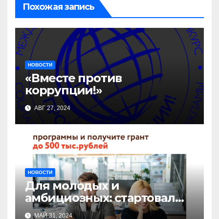
Похожая запись
НОВОСТИ
«Вместе против
коррупции!»
АВГ 27, 2024
НОВОСТИ
Для молодых и
амбициозных: стартовал
прием заявок на участие в
МАЙ 31, 2024