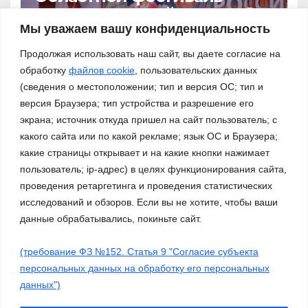
патриотической песни «За
нами – Россия!»
Мы уважаем вашу конфиденциальность
03.11.2023
Продолжая использовать наш сайт, вы даете согласие на
обработку
файлов cookie
, пользовательских данных
(сведения о местоположении; тип и версия ОС; тип и
версия Браузера; тип устройства и разрешение его
экрана; источник откуда пришел на сайт пользователь; с
какого сайта или по какой рекламе; язык ОС и Браузера;
какие страницы открывает и на какие кнопки нажимает
пользователь; ip-адрес) в целях функционирования сайта,
проведения ретаргетинга и проведения статистических
исследований и обзоров. Если вы не хотите, чтобы ваши
данные обрабатывались, покиньте сайт.
(требование ФЗ №152. Статья 9 "Согласие субъекта
Сайт работает на WordPress
|
Тема: Newsup, автор
Themeansar
персональных данных на обработку его персональных
данных")
Работа ДМО
Галерея
Платные услуги
О нас