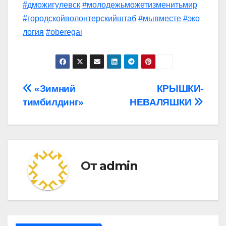
#дможигулевск
#молодежьможетизменитьмир
#городскойволонтерскийштаб
#мывместе
#эко
логия
#oberegai
Навигация
«Зимний
КРЫШКИ-
тимбилдинг»
НЕВАЛЯШКИ
по
записям
От
admin