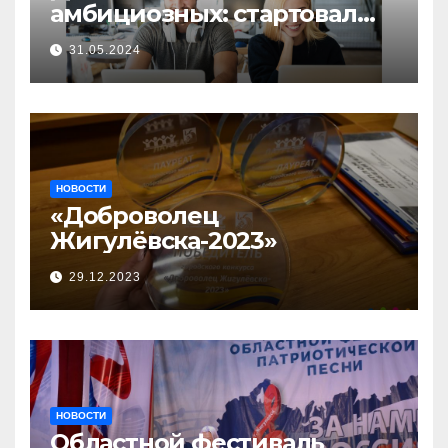
амбициозных: стартовал
прием заявок на участие в
31.05.2024
бизнес-акселераторе «Ты
предприниматель»
НОВОСТИ
«Доброволец
Жигулёвска-2023»
29.12.2023
НОВОСТИ
Областной фестиваль