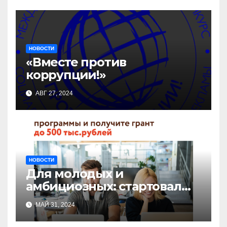
НОВОСТИ
«Вместе против
коррупции!»
АВГ 27, 2024
НОВОСТИ
Для молодых и
амбициозных: стартовал
прием заявок на участие в
МАЙ 31, 2024
бизнес-акселераторе «Ты
предприниматель»