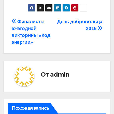
Навигация
Финалисты
День добровольца
ежегодной
2016
по
викторины «Код
записям
энергии»
От
admin
Похожая запись