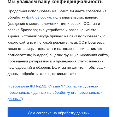
нами – Россия!»
Мы уважаем вашу конфиденциальность
03.11.2023
Продолжая использовать наш сайт, вы даете согласие на
обработку
файлов cookie
, пользовательских данных
(сведения о местоположении; тип и версия ОС; тип и
версия Браузера; тип устройства и разрешение его
экрана; источник откуда пришел на сайт пользователь; с
какого сайта или по какой рекламе; язык ОС и Браузера;
какие страницы открывает и на какие кнопки нажимает
пользователь; ip-адрес) в целях функционирования сайта,
проведения ретаргетинга и проведения статистических
исследований и обзоров. Если вы не хотите, чтобы ваши
данные обрабатывались, покиньте сайт.
(требование ФЗ №152. Статья 9 "Согласие субъекта
Сайт работает на WordPress
|
Тема: Newsup, автор
Themeansar
персональных данных на обработку его персональных
данных")
Работа ДМО
Галерея
Платные услуги
О нас
Молодежные объединения
Нормативные документы
Даю согласие на обработку данных