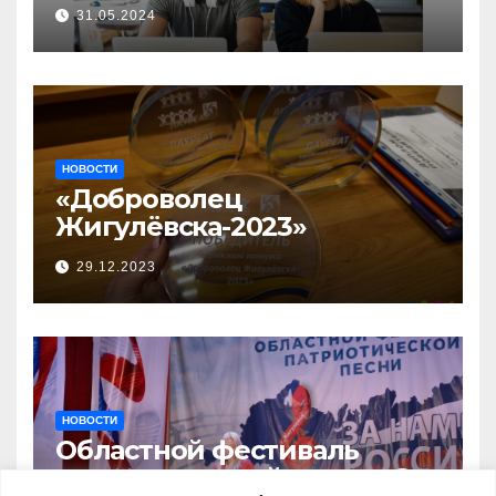
прием заявок на участие в
31.05.2024
бизнес-акселераторе «Ты
предприниматель»
НОВОСТИ
«Доброволец
Жигулёвска-2023»
29.12.2023
НОВОСТИ
Областной фестиваль
патриотической песни «За