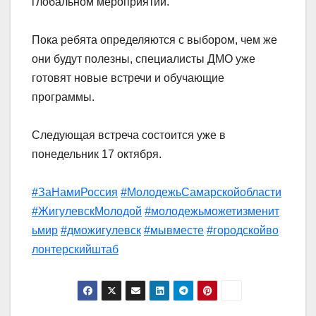
глобальном мероприятии.
Пока ребята определяются с выбором, чем же
они будут полезны, специалисты ДМО уже
готовят новые встречи и обучающие
программы.
Следующая встреча состоится уже в
понедельник 17 октября.
#ЗаНамиРоссия
#МолодежьСамарскойобласти
#ЖигулевскМолодой
#молодежьможетизменит
ьмир
#дможигулевск
#мывместе
#городскойво
лонтерскийштаб