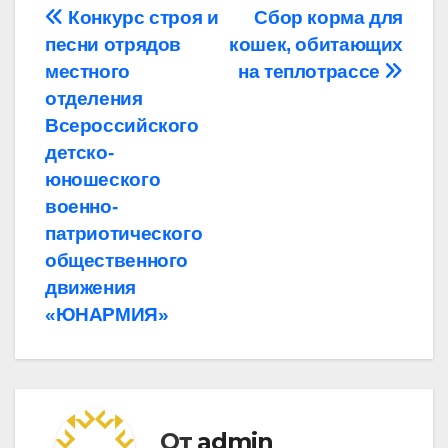
Навигация
Конкурс cтроя и
Cбор корма для
песни отрядов
кошек, обитающих
по
местного
на теплотрассе
записям
отделения
Всероссийского
детско-
юношеского
военно-
патриотического
общественного
движения
«ЮНАРМИЯ»
От
admin