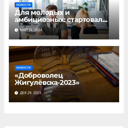
НОВОСТИ
Для молодых и
амбициозных: стартовал
прием заявок на участие в
МАЙ 31, 2024
бизнес-акселераторе «Ты
предприниматель»
НОВОСТИ
«Доброволец
Жигулёвска-2023»
ДЕК 29, 2023