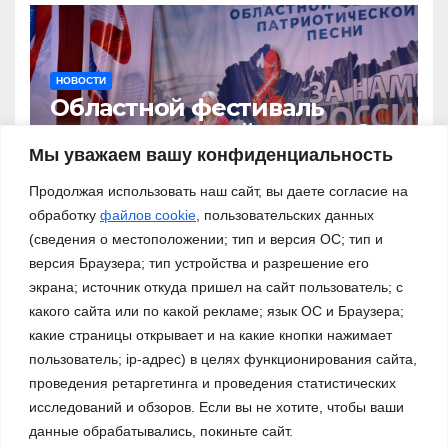
НОВОСТИ
Областной фестиваль
патриотической песни «За
нами – Россия!»
Мы уважаем вашу конфиденциальность
03.11.2023
Продолжая использовать наш сайт, вы даете согласие на
обработку
файлов cookie
, пользовательских данных
(сведения о местоположении; тип и версия ОС; тип и
версия Браузера; тип устройства и разрешение его
экрана; источник откуда пришел на сайт пользователь; с
какого сайта или по какой рекламе; язык ОС и Браузера;
какие страницы открывает и на какие кнопки нажимает
пользователь; ip-адрес) в целях функционирования сайта,
проведения ретаргетинга и проведения статистических
исследований и обзоров. Если вы не хотите, чтобы ваши
данные обрабатывались, покиньте сайт.