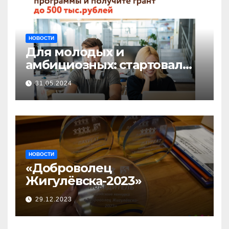
НОВОСТИ
Для молодых и
амбициозных: стартовал
прием заявок на участие в
31.05.2024
бизнес-акселераторе «Ты
предприниматель»
НОВОСТИ
«Доброволец
Жигулёвска-2023»
29.12.2023