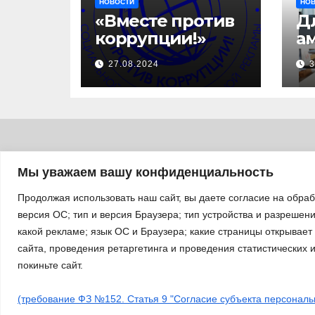
НОВОСТИ
НО
«Вместе против
Д
коррупции!»
а
с
27.08.2024
3
за
уч
б
а
«
п
Мы уважаем вашу конфиденциальность
л
Продолжая использовать наш сайт, вы даете согласие на обра
версия ОС; тип и версия Браузера; тип устройства и разрешение
какой рекламе; язык ОС и Браузера; какие страницы открывает
сайта, проведения ретаргетинга и проведения статистических 
покиньте сайт.
Сайт работает на WordPress
|
Тема: Newsup, автор
Them
(требование ФЗ №152. Статья 9 "Согласие субъекта персональ