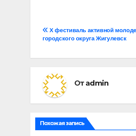
Навигация
X фестиваль активной молод
городского округа Жигулевск
по
записям
От
admin
Похожая запись