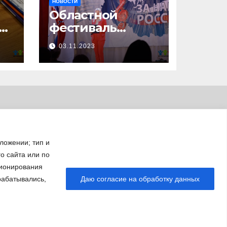
НОВОСТИ
Областной
23
фестиваль
патриотической
03.11.2023
песни «За нами –
Россия!»
ложении; тип и
го сайта или по
ционирования
рабатывались,
Даю согласие на обработку данных
О
Галерея
Платные услуги
О нас
Молодежные объединения
Нормативные документы