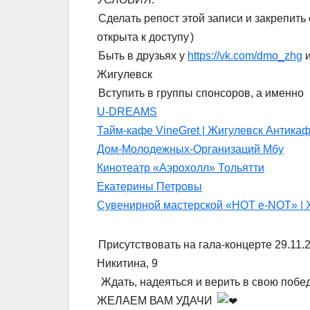
Сделать репост этой записи и закрепить
открыта к доступу
)
Быть в друзьях у
https://vk.com/dmo_zhg
и
Жигулевск
Вступить в группы спонсоров, а именно
U-DREAMS
Тайм-кафе VineGret | Жигулевск Антика
Дом-Молодежных-Организаций Мбу
Кинотеатр «Аэрохолл» Тольятти
Екатерины Петровы
Сувенирной мастерской «HOT e-NOT» |
Присутствовать на гала-концерте 29.11.
Никитина, 9
Ждать, надеяться и верить в свою побед
ЖЕЛАЕМ ВАМ УДАЧИ