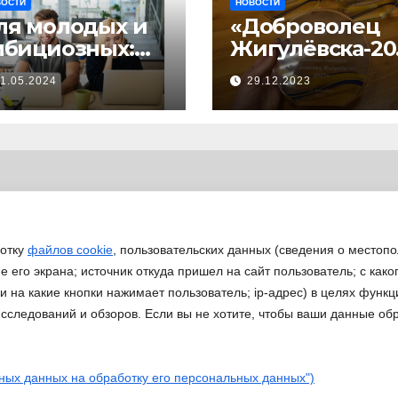
ВОСТИ
НОВОСТИ
ля молодых и
«Доброволец
мбициозных:
Жигулёвска-20
тартовал прием
»
1.05.2024
29.12.2023
явок на
астие в
изнес-
кселераторе
Ты
редпринимате
ь»
ботку
файлов cookie
, пользовательских данных (сведения о местопо
 его экрана; источник откуда пришел на сайт пользователь; с како
 и на какие кнопки нажимает пользователь; ip-адрес) в целях функ
исследований и обзоров. Если вы не хотите, чтобы ваши данные об
Работа ДМ
eansar
ных данных на обработку его персональных данных")