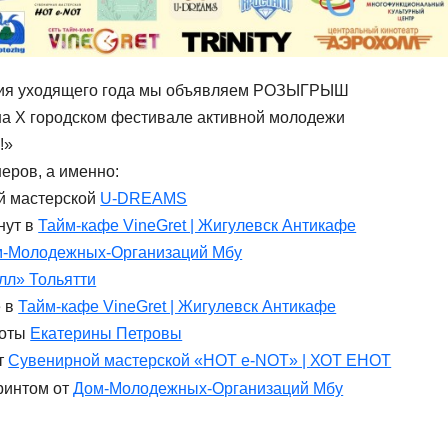
тия уходящего года мы объявляем РОЗЫГРЫШ
на X городском фестивале активной молодежи
!»
ров, а именно:
ой мастерской
U-DREAMS
нут в
Тайм-кафе VineGret | Жигулевск Антикафе
-Молодежных-Организаций Мбу
лл» Тольятти
е в
Тайм-кафе VineGret | Жигулевск Антикафе
соты
Екатерины Петровы
т
Сувенирной мастерской «HOT e-NOT» | ХОТ ЕНОТ
ринтом от
Дом-Молодежных-Организаций Мбу