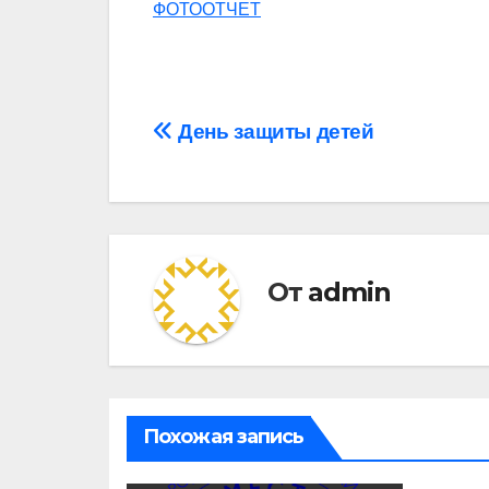
ФОТООТЧЕТ
Навигация
День защиты детей
по
записям
От
admin
Похожая запись