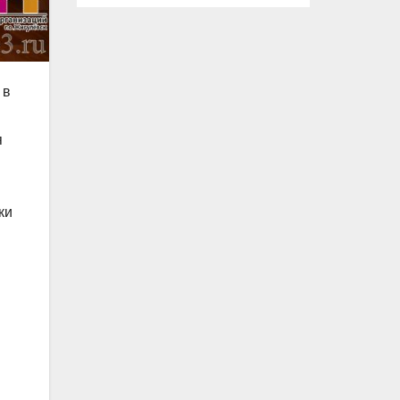
 в
я
ки