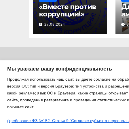
«Вместе против
Д
коррупции!»
а
с
27.08.2024
3
за
уч
б
а
«
п
Мы уважаем вашу конфиденциальность
л
Продолжая использовать наш сайт, вы даете согласие на обра
версия ОС; тип и версия Браузера; тип устройства и разрешение
какой рекламе; язык ОС и Браузера; какие страницы открывает
сайта, проведения ретаргетинга и проведения статистических 
покиньте сайт.
Сайт работает на WordPress
|
Тема: Newsup, автор
Them
(требование ФЗ №152. Статья 9 "Согласие субъекта персональ