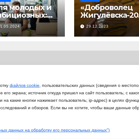
ля молодых и
«Доброволец
мбициозных:
Жигулёвска-20
тартовал прием
»
1.05.2024
29.12.2023
явок на
астие в
изнес-
кселераторе
Ты
редпринимате
ь»
ботку
файлов cookie
, пользовательских данных (сведения о местопо
 его экрана; источник откуда пришел на сайт пользователь; с како
 и на какие кнопки нажимает пользователь; ip-адрес) в целях функ
исследований и обзоров. Если вы не хотите, чтобы ваши данные об
Работа ДМ
eansar
ных данных на обработку его персональных данных")