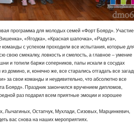
овая программа для молодых семей «Форт Боярд». Участие
Вишенка», «Ягодка», «Красная шапочка», «Радуга»,
 команды с успехом проходили все испытания, которые дл
ю свою смекалку, ловкость и смелость, а главное – умение
шни и топили баржи соперников, папы искали в сосудах
из домино, и, конечно же, все старались отгадать все загад
и» за свои команды и неудивительно, что абсолютно все
та Боярд». Праздник закончился вручением дипломов,
редной раз подарил всем приятные эмоции и хорошее
, Лычагиных, Остапчук, Мухлади, Сизовых, Марцинкевич,
еть вас снова на наших мероприятиях.