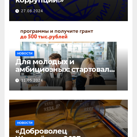
27.08.2024
НОВОСТИ
Для молодых и
амбициозных: стартовал
прием заявок на участие в
31.05.2024
бизнес-акселераторе «Ты
предприниматель»
НОВОСТИ
«Доброволец