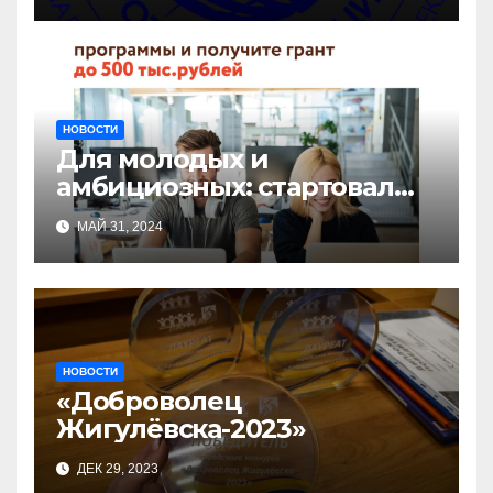
НОВОСТИ
Для молодых и
амбициозных: стартовал
прием заявок на участие в
МАЙ 31, 2024
бизнес-акселераторе «Ты
предприниматель»
НОВОСТИ
«Доброволец
Жигулёвска-2023»
ДЕК 29, 2023