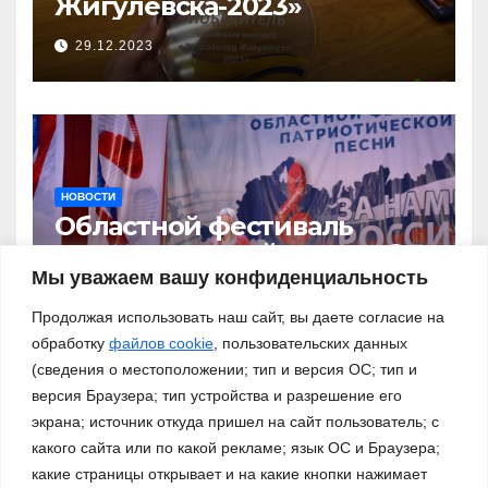
Жигулёвска-2023»
29.12.2023
НОВОСТИ
Областной фестиваль
патриотической песни «За
нами – Россия!»
Мы уважаем вашу конфиденциальность
03.11.2023
Продолжая использовать наш сайт, вы даете согласие на
обработку
файлов cookie
, пользовательских данных
(сведения о местоположении; тип и версия ОС; тип и
версия Браузера; тип устройства и разрешение его
экрана; источник откуда пришел на сайт пользователь; с
какого сайта или по какой рекламе; язык ОС и Браузера;
какие страницы открывает и на какие кнопки нажимает