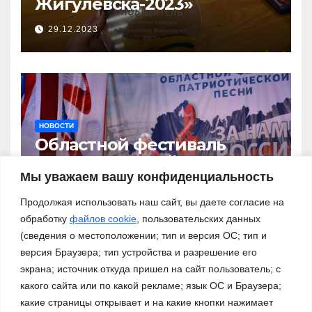
Жигулёвска-2023»
29.12.2023
НОВОСТИ
Областной фестиваль
патриотической песни «За
нами – Россия!»
Мы уважаем вашу конфиденциальность
03.11.2023
Продолжая использовать наш сайт, вы даете согласие на
обработку
файлов cookie
, пользовательских данных
(сведения о местоположении; тип и версия ОС; тип и
версия Браузера; тип устройства и разрешение его
экрана; источник откуда пришел на сайт пользователь; с
какого сайта или по какой рекламе; язык ОС и Браузера;
какие страницы открывает и на какие кнопки нажимает