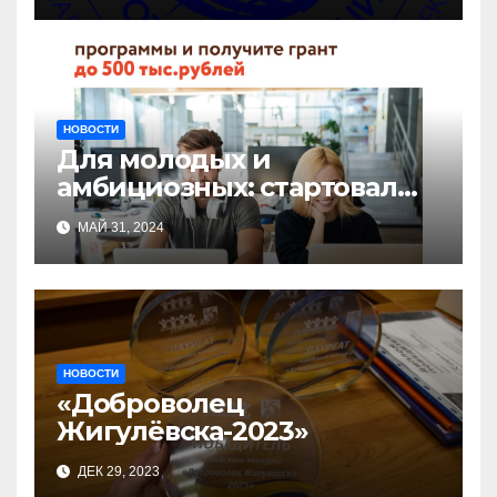
НОВОСТИ
Для молодых и
амбициозных: стартовал
прием заявок на участие в
МАЙ 31, 2024
бизнес-акселераторе «Ты
предприниматель»
НОВОСТИ
«Доброволец
Жигулёвска-2023»
ДЕК 29, 2023