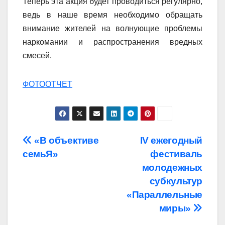
Теперь эта акция будет проводиться регулярно,
ведь в наше время необходимо обращать
внимание жителей на волнующие проблемы
наркомании и распространения вредных
смесей.
ФОТООТЧЕТ
Навигация
«В объективе
IV ежегодный
семьЯ»
фестиваль
по
молодежных
записям
субкультур
«Параллельные
миры»