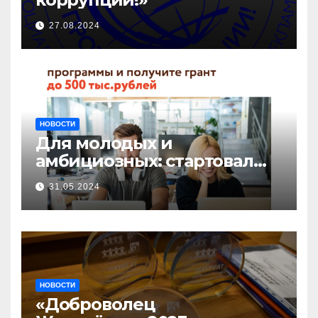
27.08.2024
НОВОСТИ
Для молодых и
амбициозных: стартовал
прием заявок на участие в
31.05.2024
бизнес-акселераторе «Ты
предприниматель»
НОВОСТИ
«Доброволец