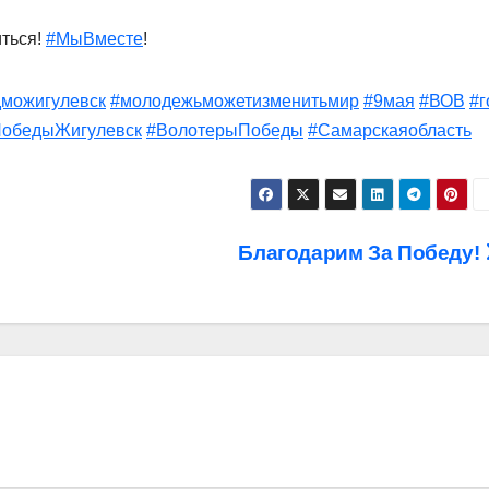
ться!
#МыВместе
!
дможигулевск
#молодежьможетизменитьмир
#9мая
#ВОВ
#г
обедыЖигулевск
#ВолотерыПобеды
#Самарскаяобласть
Благодарим За Победу!