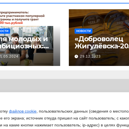
ВОСТИ
НОВОСТИ
ля молодых и
«Доброволец
мбициозных:
Жигулёвска-20
тартовал прием
»
1.05.2024
29.12.2023
явок на
астие в
изнес-
кселераторе
Ты
редпринимате
ь»
ботку
файлов cookie
, пользовательских данных (сведения о местопо
 его экрана; источник откуда пришел на сайт пользователь; с како
 и на какие кнопки нажимает пользователь; ip-адрес) в целях функ