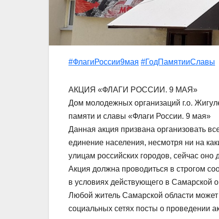
#ФлагиРоссии9мая
#ГодПамятииСлавы
АКЦИЯ «ФЛАГИ РОССИИ. 9 МАЯ»
Дом молодежных организаций г.о. Жигуле
памяти и славы «Флаги России. 9 мая»
Данная акция призвана организовать вс
единение населения, несмотря ни на ка
улицам российских городов, сейчас оно 
Акция должна проводиться в строгом со
в условиях действующего в Самарской 
Любой житель Самарской области может п
социальных сетях посты о проведении а