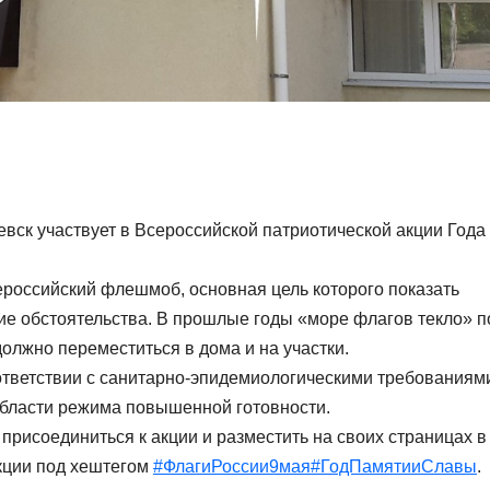
вск участвует в Всероссийской патриотической акции Года
ероссийский флешмоб, основная цель которого показать
кие обстоятельства. В прошлые годы «море флагов текло» п
должно переместиться в дома и на участки.
ответствии с санитарно-эпидемиологическими требованиям
области режима повышенной готовности.
рисоединиться к акции и разместить на своих страницах в
кции под хештегом
#ФлагиРоссии9мая
#ГодПамятииСлавы
.