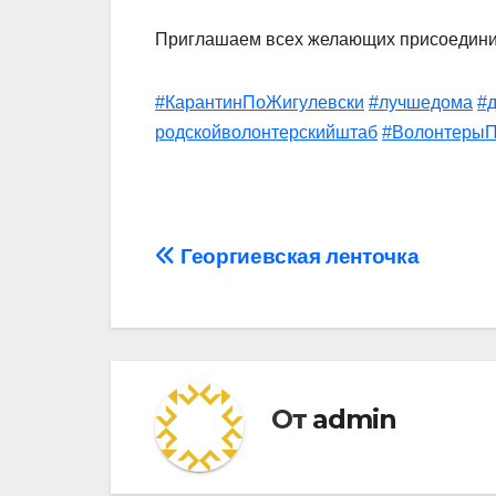
Приглашаем всех желающих присоедини
#КарантинПоЖигулевски
#лучшедома
#
родскойволонтерскийштаб
#ВолонтерыП
Навигация
Георгиевская ленточка
по
записям
От
admin