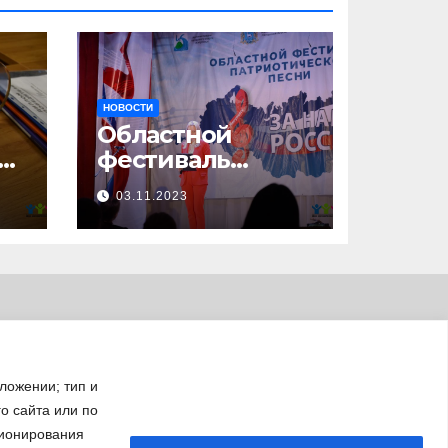
НОВОСТИ
Областной
23
фестиваль
патриотической
03.11.2023
песни «За нами –
Россия!»
ложении; тип и
го сайта или по
ционирования