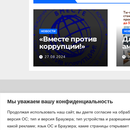
НОВОСТИ
НО
«Вместе против
Д
коррупции!»
а
с
27.08.2024
3
за
уч
б
а
«
п
Мы уважаем вашу конфиденциальность
л
Продолжая использовать наш сайт, вы даете согласие на обра
версия ОС; тип и версия Браузера; тип устройства и разрешение
какой рекламе; язык ОС и Браузера; какие страницы открывает