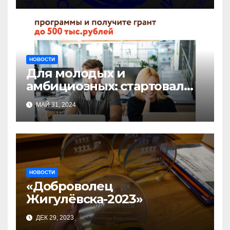
НОВОСТИ
Для молодых и
амбициозных: стартовал
прием заявок на участие в
МАЙ 31, 2024
бизнес-акселераторе «Ты
предприниматель»
НОВОСТИ
«Доброволец
Жигулёвска-2023»
ДЕК 29, 2023