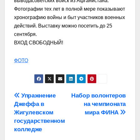
вывода
советских войск из Афганистана.
Фотографии тех лет в полной мере показывают
хронографию войны и быт участников военных
действий. Выставку можно посетить до 25
сентября.
ВХОД СВОБОДНЫЙ!
ФОТО
Навигация
Упражнение
Набор волонтеров
Джеффа в
на чемпионата
по
Жигулевском
мира ФИНА
записям
государственном
колледже