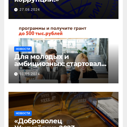
27.08.2024
НОВОСТИ
Для молодых и
амбициозных: стартовал
прием заявок на участие в
31.05.2024
бизнес-акселераторе «Ты
предприниматель»
НОВОСТИ
«Доброволец