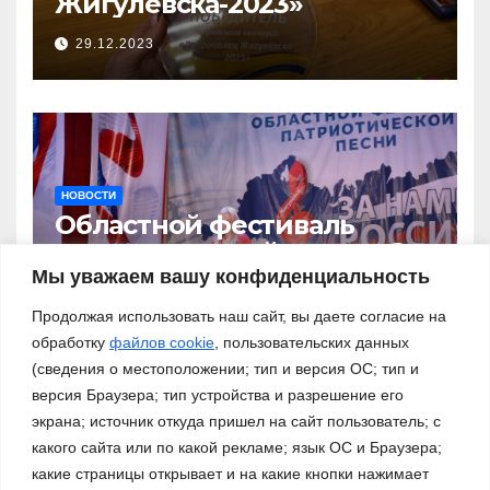
Жигулёвска-2023»
29.12.2023
НОВОСТИ
Областной фестиваль
патриотической песни «За
нами – Россия!»
Мы уважаем вашу конфиденциальность
03.11.2023
Продолжая использовать наш сайт, вы даете согласие на
обработку
файлов cookie
, пользовательских данных
(сведения о местоположении; тип и версия ОС; тип и
версия Браузера; тип устройства и разрешение его
экрана; источник откуда пришел на сайт пользователь; с
какого сайта или по какой рекламе; язык ОС и Браузера;
какие страницы открывает и на какие кнопки нажимает