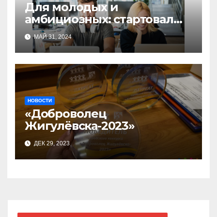
Для молодых и
амбициозных: стартовал
прием заявок на участие в
МАЙ 31, 2024
бизнес-акселераторе «Ты
предприниматель»
НОВОСТИ
«Доброволец
Жигулёвска-2023»
ДЕК 29, 2023