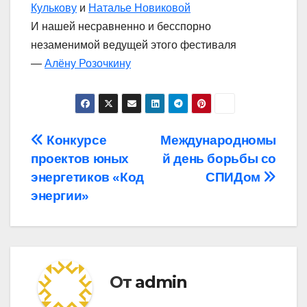
Кулькову
и
Наталье Новиковой
И нашей несравненно и бесспорно
незаменимой ведущей этого фестиваля
—
Алёну Розочкину
Навигация
Конкурсе
Международномы
проектов юных
й день борьбы со
по
энергетиков «Код
СПИДом
записям
энергии»
От
admin