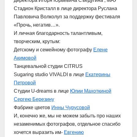
директора Игоря Юрьевича Съедугина , МАУ
Стадион Кристалл в лице директора Руслана
Павловича Волколуп за поддержку фестиваля
«Прочь, негатив…».
И личная благодарность талантливым,
творческим, крутым:
Детскому и семейному фотографу
Елене
Акимовой
Танцевальной студии CITRUS
Sugaring studio VIVALDI в лице
Екатерины
Петровой
Студии U-dreams в лице
Юлии Махоткиной
Сергею Березину
Фабрике цветов
Инны Чурусовой
И, конечно же, мы не можем забыть про наших
незаменимых фотографов, отдельное спасибо
хочется выразить им-
Евгению