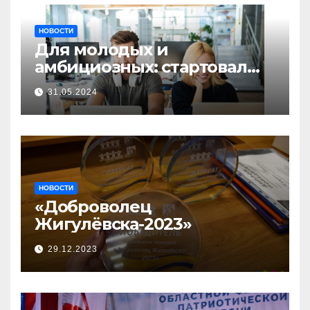
НОВОСТИ
Для молодых и
амбициозных: стартовал
прием заявок на участие в
31.05.2024
бизнес-акселераторе «Ты
предприниматель»
НОВОСТИ
«Доброволец
Жигулёвска-2023»
29.12.2023