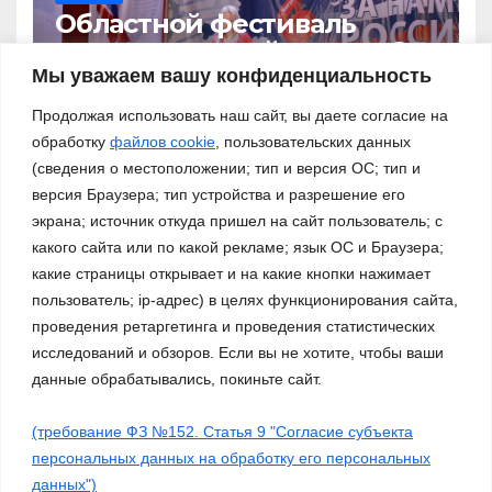
Областной фестиваль
патриотической песни «За
нами – Россия!»
Мы уважаем вашу конфиденциальность
03.11.2023
Продолжая использовать наш сайт, вы даете согласие на
обработку
файлов cookie
, пользовательских данных
(сведения о местоположении; тип и версия ОС; тип и
версия Браузера; тип устройства и разрешение его
экрана; источник откуда пришел на сайт пользователь; с
какого сайта или по какой рекламе; язык ОС и Браузера;
какие страницы открывает и на какие кнопки нажимает
пользователь; ip-адрес) в целях функционирования сайта,
проведения ретаргетинга и проведения статистических
исследований и обзоров. Если вы не хотите, чтобы ваши
данные обрабатывались, покиньте сайт.
(требование ФЗ №152. Статья 9 "Согласие субъекта
Сайт работает на WordPress
|
Тема: Newsup, автор
Themeansar
персональных данных на обработку его персональных
данных")
Работа ДМО
Галерея
Платные услуги
О нас