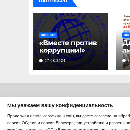
You missed
НОВОСТИ
НО
«Вместе против
Д
коррупции!»
а
с
27.08.2024
3
за
уч
б
а
«
п
Мы уважаем вашу конфиденциальность
л
Продолжая использовать наш сайт, вы даете согласие на обра
версия ОС; тип и версия Браузера; тип устройства и разрешение
какой рекламе; язык ОС и Браузера; какие страницы открывает