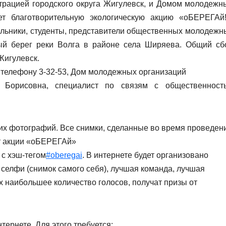
трацией городского округа Жигулевск, и Домом молодежн
ет благотворительную экологическую акцию «оБЕРЕГАй!
ольники, студенты, представители общественных молодежн
ый берег реки Волга в районе села Ширяева. Общий сб
Жигулевск.
о телефону 3-32-53, Дом молодежных организаций
 Борисовна, специалист по связям с общественност
их фотографий. Все снимки, сделанные во время проведен
йт акции «оБЕРЕГАй»
 с хэш-тегом
#oberegai
. В интернете будет организовано
 селфи (снимок самого себя), лучшая команда, лучшая
 наибольшее количество голосов, получат призы от
ернете. Для этого требуется: