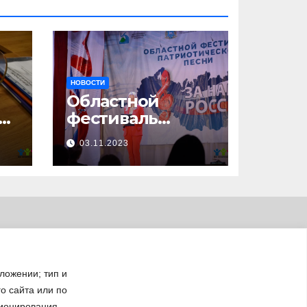
НОВОСТИ
Областной
23
фестиваль
патриотической
03.11.2023
песни «За нами –
Россия!»
ложении; тип и
го сайта или по
ционирования