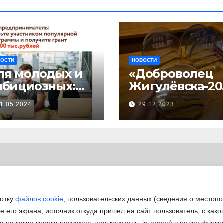
ВОСТИ
НОВОСТИ
ля молодых и
«Доброволец
мбициозных:
Жигулёвска-20
тартовал прием
»
1.05.2024
29.12.2023
явок на
астие в
изнес-
кселераторе
Ты
редпринимате
ь»
ботку
файлов cookie
, пользовательских данных (сведения о местопо
 его экрана; источник откуда пришел на сайт пользователь; с како
 и на какие кнопки нажимает пользователь; ip-адрес) в целях функ