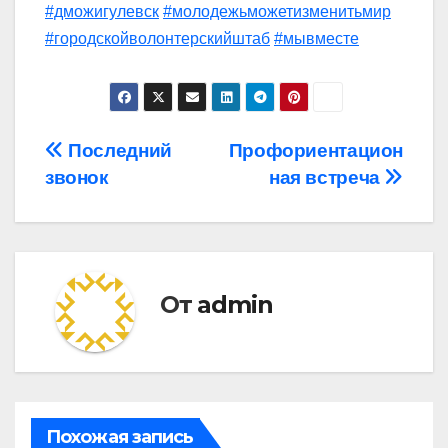
#дможигулевск
#молодежьможетизменитьмир
#городскойволонтерскийштаб
#мывместе
Навигация
Последний
Профориентацион
звонок
ная встреча
по
записям
От
admin
Похожая запись