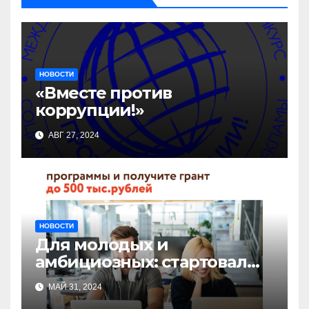
НОВОСТИ
«Вместе против
коррупции!»
АВГ 27, 2024
НОВОСТИ
Для молодых и
амбициозных: стартовал
прием заявок на участие в
МАЙ 31, 2024
бизнес-акселераторе «Ты