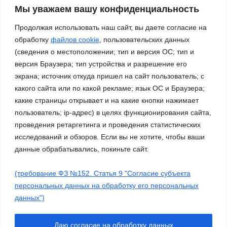
нами – Россия!»
Мы уважаем вашу конфиденциальность
03.11.2023
Продолжая использовать наш сайт, вы даете согласие на
обработку
файлов cookie
, пользовательских данных
(сведения о местоположении; тип и версия ОС; тип и
версия Браузера; тип устройства и разрешение его
экрана; источник откуда пришел на сайт пользователь; с
какого сайта или по какой рекламе; язык ОС и Браузера;
какие страницы открывает и на какие кнопки нажимает
пользователь; ip-адрес) в целях функционирования сайта,
проведения ретаргетинга и проведения статистических
исследований и обзоров. Если вы не хотите, чтобы ваши
данные обрабатывались, покиньте сайт.
(требование ФЗ №152. Статья 9 "Согласие субъекта
Сайт работает на WordPress
|
Тема: Newsup, автор
Themeansar
персональных данных на обработку его персональных
данных")
Работа ДМО
Галерея
Платные услуги
О нас
Молодежные объединения
Нормативные документы
Даю согласие на обработку данных