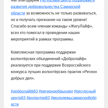
Мы благодарим
Ресурсный центр поддержки и
развития добровольчества Самарской
области
за возможность не только развиваться,
но и получать признание на таком уровне!
Спасибо всем членам команды «ЖигуЛайф»,
всех кто помогал в проведении наших
мероприятий в рамках программы.
Комплексная программа поддержки
волонтёрских объединений «Добролайф»
реализуется при поддержке Всероссийского
конкурса лучших волонтёрских практик «Регион
добрых дел».
#добролайф63
#региондобрыхдел
#ресурсный
центр63
#волонтер63
#молодежьсамарскойобл
асти