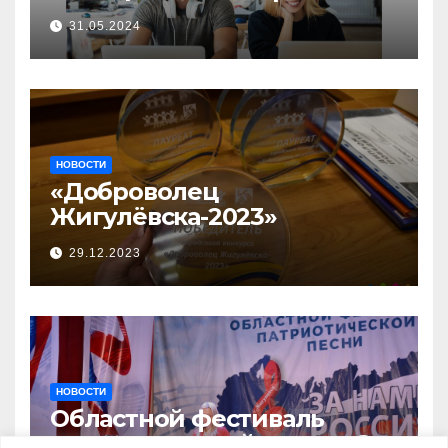
прием заявок на участие в
31.05.2024
бизнес-акселераторе «Ты
предприниматель»
НОВОСТИ
«Доброволец
Жигулёвска-2023»
29.12.2023
НОВОСТИ
Областной фестиваль
патриотической песни «За