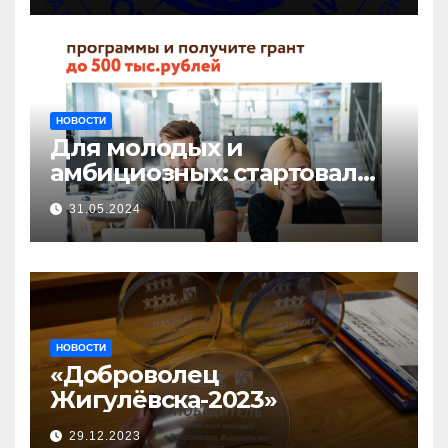
НОВОСТИ
Для молодых и
амбициозных: стартовал
прием заявок на участие в
31.05.2024
бизнес-акселераторе «Ты
предприниматель»
НОВОСТИ
«Доброволец
Жигулёвска-2023»
29.12.2023