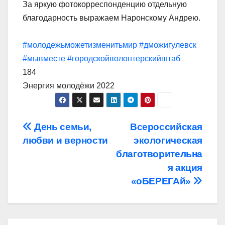
За яркую фотокорреспонденцию отдельную
благодарность выражаем Наронскому Андрею.
#молодежьможетизменитьмир
#дможигулевск
#мывместе
#городскойволонтерскийштаб
184
Энергия молодёжи 2022
Навигация
День семьи,
Всероссийская
любви и верности
экологическая
по
благотворительна
записям
я акция
«оБЕРЕГАй»