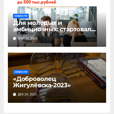
НОВОСТИ
Для молодых и
амбициозных: стартовал
прием заявок на участие в
МАЙ 31, 2024
бизнес-акселераторе «Ты
предприниматель»
НОВОСТИ
«Доброволец
Жигулёвска-2023»
ДЕК 29, 2023