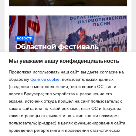
НОВОСТИ
Областной фестиваль
патриотической песни «За
нами – Россия!»
Мы уважаем вашу конфиденциальность
03.11.2023
Продолжая использовать наш сайт, вы даете согласие на
обработку
файлов cookie
, пользовательских данных
(сведения о местоположении; тип и версия ОС; тип и
версия Браузера; тип устройства и разрешение его
экрана; источник откуда пришел на сайт пользователь; с
какого сайта или по какой рекламе; язык ОС и Браузера;
какие страницы открывает и на какие кнопки нажимает
пользователь; ip-адрес) в целях функционирования сайта,
проведения ретаргетинга и проведения статистических