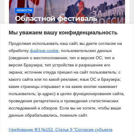
НОВОСТИ
Областной фестиваль
патриотической песни «За
нами – Россия!»
Мы уважаем вашу конфиденциальность
03.11.2023
Продолжая использовать наш сайт, вы даете согласие на
обработку
файлов cookie
, пользовательских данных
(сведения о местоположении; тип и версия ОС; тип и
версия Браузера; тип устройства и разрешение его
экрана; источник откуда пришел на сайт пользователь; с
какого сайта или по какой рекламе; язык ОС и Браузера;
какие страницы открывает и на какие кнопки нажимает
пользователь; ip-адрес) в целях функционирования сайта,
проведения ретаргетинга и проведения статистических
исследований и обзоров. Если вы не хотите, чтобы ваши
данные обрабатывались, покиньте сайт.
(требование ФЗ №152. Статья 9 "Согласие субъекта
Сайт работает на WordPress
|
Тема: Newsup, автор
Themeansar