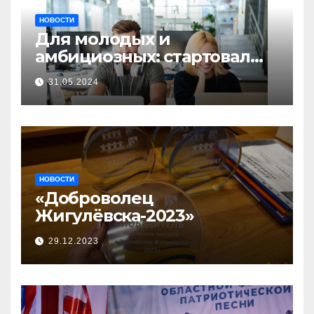
НОВОСТИ
Для молодых и
амбициозных: стартовал
прием заявок на участие в
31.05.2024
бизнес-акселераторе «Ты
предприниматель»
НОВОСТИ
«Доброволец
Жигулёвска-2023»
29.12.2023