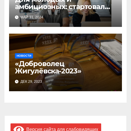
амбициозных: стартовал
прием заявок на участие в
МАЙ 31, 2024
бизнес-акселераторе «Ты
предприниматель»
НОВОСТИ
«Доброволец
Жигулёвска-2023»
ДЕК 29, 2023
Версия сайта для слабовидящих