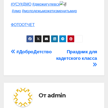
#УСУ
#ДМО
#дможигулевск
#дмо
#молодежьможетизменитьмир
ФОТООТЧЕТ
Навигация
#ДоброДетство
Праздник для
кадетского класса
по
записям
От
admin