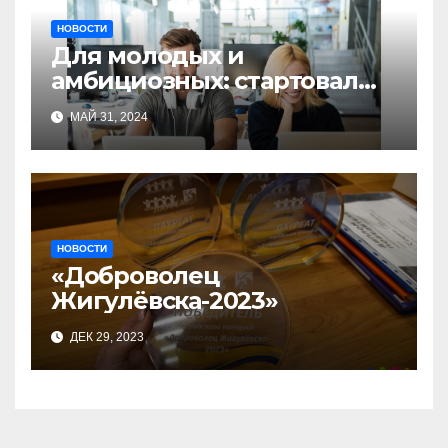
НОВОСТИ
Для молодых и
амбициозных: стартовал
прием заявок на участие в
МАЙ 31, 2024
бизнес-акселераторе «Ты
предприниматель»
НОВОСТИ
«Доброволец
Жигулёвска-2023»
ДЕК 29, 2023