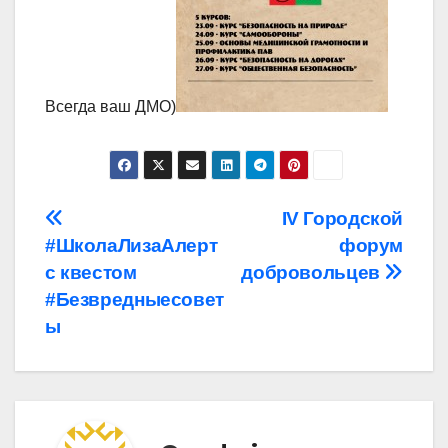
Всегда ваш ДМО)
Навигация
IV Городской
#ШколаЛизаАлерт
форум
по
с квестом
добровольцев
записям
#Безвредныесовет
ы