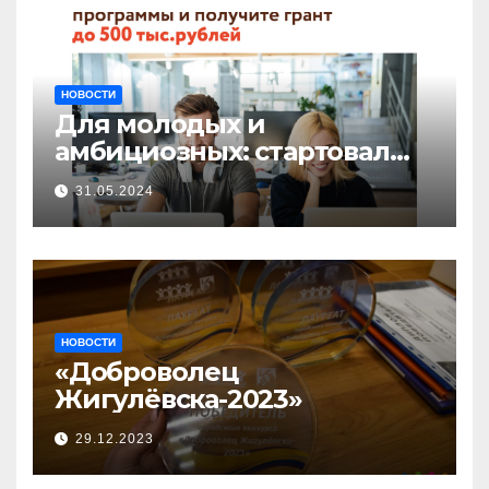
НОВОСТИ
Для молодых и
амбициозных: стартовал
прием заявок на участие в
31.05.2024
бизнес-акселераторе «Ты
предприниматель»
НОВОСТИ
«Доброволец
Жигулёвска-2023»
29.12.2023