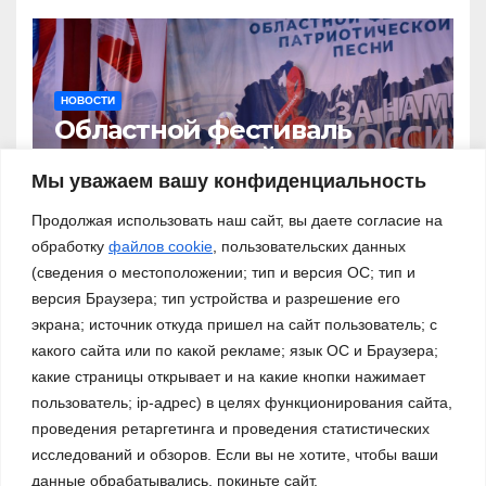
НОВОСТИ
Областной фестиваль
патриотической песни «За
нами – Россия!»
Мы уважаем вашу конфиденциальность
03.11.2023
Продолжая использовать наш сайт, вы даете согласие на
обработку
файлов cookie
, пользовательских данных
(сведения о местоположении; тип и версия ОС; тип и
версия Браузера; тип устройства и разрешение его
экрана; источник откуда пришел на сайт пользователь; с
какого сайта или по какой рекламе; язык ОС и Браузера;
какие страницы открывает и на какие кнопки нажимает
пользователь; ip-адрес) в целях функционирования сайта,
проведения ретаргетинга и проведения статистических
исследований и обзоров. Если вы не хотите, чтобы ваши
данные обрабатывались, покиньте сайт.