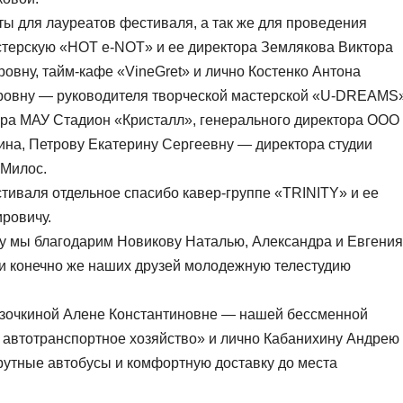
ы для лауреатов фестиваля, а так же для проведения
стерскую «HOT e-NOT» и ее директора Землякова Виктора
вну, тайм-кафе «VineGret» и лично Костенко Антона
ровну — руководителя творческой мастерской «U-DREAMS»
ра МАУ Стадион «Кристалл», генерального директора ООО
на, Петрову Екатерину Сергеевну — директора студии
 Милос.
тиваля отдельное спасибо кавер-группе «TRINITY» и ее
ровичу.
у мы благодарим Новикову Наталью, Александра и Евгения
и конечно же наших друзей молодежную телестудию
зочкиной Алене Константиновне — нашей бессменной
автотранспортное хозяйство» и лично Кабанихину Андрею
утные автобусы и комфортную доставку до места