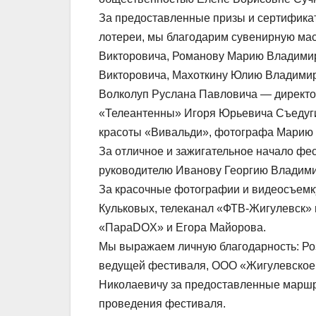
За предоставленные призы и сертификат
лотереи, мы благодарим сувенирную ма
Викторовича, Романову Марию Владимиро
Викторовича, Махоткину Юлию Владими
Волколуп Руслана Павловича — директо
«Телеантенны» Игоря Юрьевича Съедуги
красоты «Вивальди», фотографа Марию
За отличное и зажигательное начало фес
руководителю Иванову Георгию Владими
За красочные фотографии и видеосъемк
Кульковых, телеканал «ФТВ-Жигулевск» 
«ПараDOX» и Егора Майорова.
Мы выражаем личную благодарность: Ро
ведущей фестиваля, ООО «Жигулевское 
Николаевичу за предоставленные маршр
проведения фестиваля.