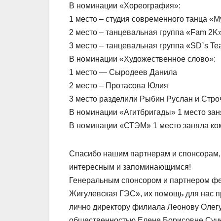
В номинации «Хореография»:
1 место – студия современного танца «M
2 место – танцевальная группа «Fam 2K
3 место – танцевальная группа «SD`s T
В номинации «Художественное слово»:
1 место — Сыродеев Данила
2 место – Протасова Юлия
3 место разделили Рыбин Руслан и Стро
В номинации «Агитбригады» 1 место за
В номинации «СТЭМ» 1 место заняла ко
Спасибо нашим партнерам и спонсорам, 
интересным и запоминающимся!
Генеральным спонсором и партнером фе
Жигулевская ГЭС», их помощь для нас 
лично директору филиала Леонову Олегу
общественностью Елене Борисовне Суч