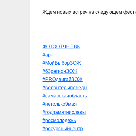
Ждем новых встреч на следующем фестив
ФОТООТЧЁТ ВК
#арт
#МойВыборЗОЖ
#63регионЗОЖ
#PROдвигайЗОЖ
#волонтерыпобеды
#самарскаяобласть
#нетолько9мая
#годпамятииславы
#росмолодежь
#ресурсныйцентр