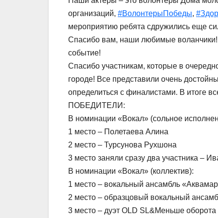
Наши актеры – это волонтеры Дома мо
организаций,
#ВолонтерыПобеды
,
#Здор
мероприятию ребята сдружились еще силь
Спасибо вам, наши любимые воланчики! 
событие!
Спасибо участникам, которые в очередн
городе! Все представили очень достойн
определиться с финалистами. В итоге вс
ПОБЕДИТЕЛИ:
В номинации «Вокал» (сольное исполнен
1 место – Полетаева Алина
2 место – Турсунова Рухшона
3 место заняли сразу два участника – 
В номинации «Вокал» (коллектив):
1 место – вокальный ансамбль «Аквама
2 место – образцовый вокальный ансамб
3 место – дуэт OLD SL&Меньше оборота