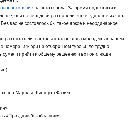
лодежных
овоепоколение
нашего города. За время подготовки к
нее, они в очередной раз поняли, что в единстве их сила.
Без вас не состоялось бы такое яркое и неординарное
ой раз показали, насколько талантлива молодежь в нашем
ые номера, и жюри на отборочном туре было трудно
е сумели прийти к общему решению и вот они, наши
ие):
Ивахнова Мария и Шипицын Фазиль
рин»
ль «Праздник-безобразник»