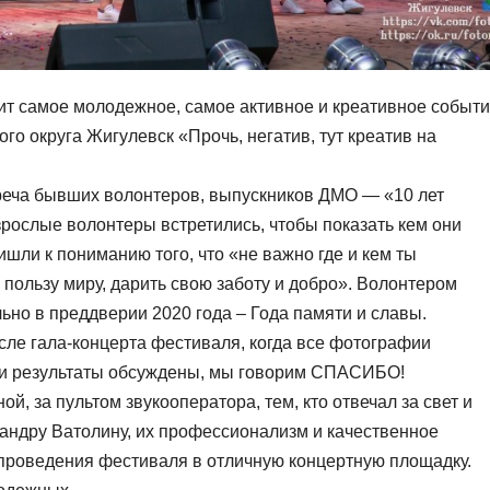
дит самое молодежное, самое активное и креативное событ
го округа Жигулевск «Прочь, негатив, тут креатив на
реча бывших волонтеров, выпускников ДМО — «10 лет
зрослые волонтеры встретились, чтобы показать кем они
ишли к пониманию того, что «не важно где и кем ты
пользу миру, дарить свою заботу и добро». Волонтером
ьно в преддверии 2020 года – Года памяти и славы.
осле гала-концерта фестиваля, когда все фотографии
 и результаты обсуждены, мы говорим СПАСИБО!
ой, за пультом звукооператора, тем, кто отвечал за свет и
андру Ватолину, их профессионализм и качественное
проведения фестиваля в отличную концертную площадку.