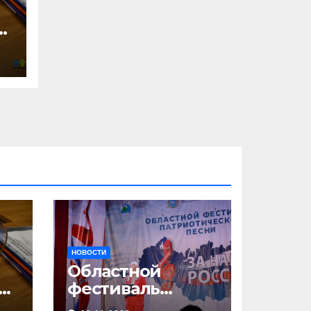
2
НОВОСТИ
Областной
23
фестиваль
патриотической