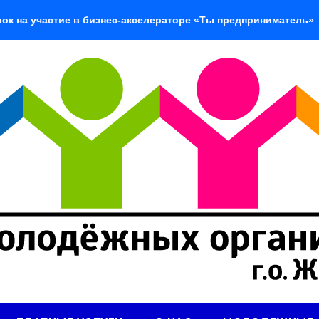
стие в бизнес-акселераторе «Ты предприниматель»
«До