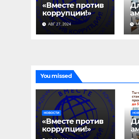
«Вместе против
Д
коррупции!»
а
ст
АВГ 27, 2024
М
за
уч
би
ак
«
п
ль
You missed
НОВОСТИ
НО
«Вместе против
Д
коррупции!»
а
с