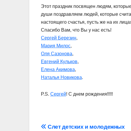
Этот праздник посвящен людям, которые
души поздравляем людей, которые счита
настоящего счастья, пусть же на их лица
Спасибо Вам, что Вы у нас есть!
Сергей Березин
,
Мария Милос
,
Оля Сазонова
,
Евгений Кульков
,
Елена Акимова
,
Наталья Новикова
.
P.S.
Cергей
! С днем рождения!!!!!
Навигация
Слет детских и молодежных