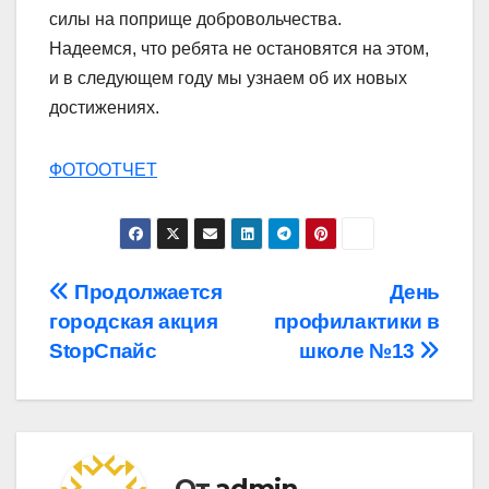
силы на поприще добровольчества.
Надеемся, что ребята не остановятся на этом,
и в следующем году мы узнаем об их новых
достижениях.
ФОТООТЧЕТ
Навигация
Продолжается
День
городская акция
профилактики в
по
StopСпайс
школе №13
записям
От
admin