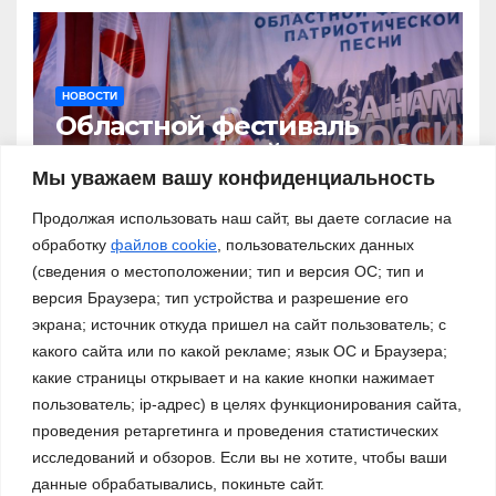
НОВОСТИ
Областной фестиваль
патриотической песни «За
нами – Россия!»
Мы уважаем вашу конфиденциальность
03.11.2023
Продолжая использовать наш сайт, вы даете согласие на
обработку
файлов cookie
, пользовательских данных
(сведения о местоположении; тип и версия ОС; тип и
версия Браузера; тип устройства и разрешение его
экрана; источник откуда пришел на сайт пользователь; с
какого сайта или по какой рекламе; язык ОС и Браузера;
какие страницы открывает и на какие кнопки нажимает
пользователь; ip-адрес) в целях функционирования сайта,
проведения ретаргетинга и проведения статистических
исследований и обзоров. Если вы не хотите, чтобы ваши
данные обрабатывались, покиньте сайт.