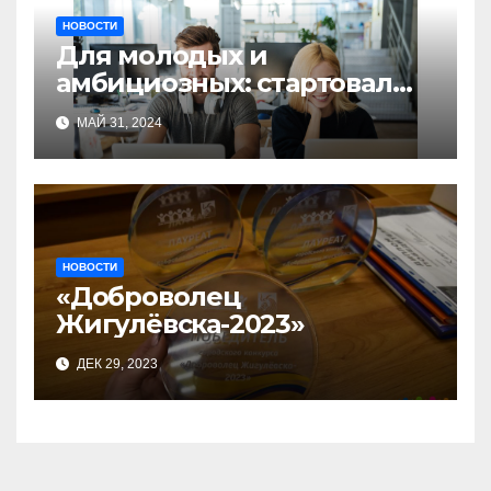
НОВОСТИ
Для молодых и
амбициозных: стартовал
прием заявок на участие в
МАЙ 31, 2024
бизнес-акселераторе «Ты
предприниматель»
НОВОСТИ
«Доброволец
Жигулёвска-2023»
ДЕК 29, 2023