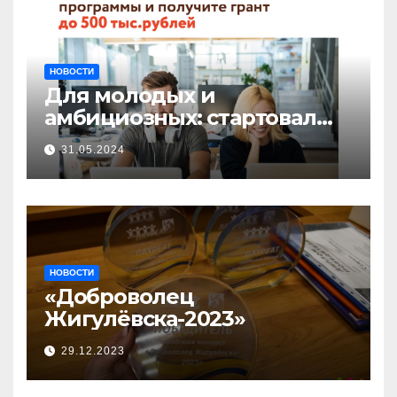
НОВОСТИ
Для молодых и
амбициозных: стартовал
прием заявок на участие в
31.05.2024
бизнес-акселераторе «Ты
предприниматель»
НОВОСТИ
«Доброволец
Жигулёвска-2023»
29.12.2023